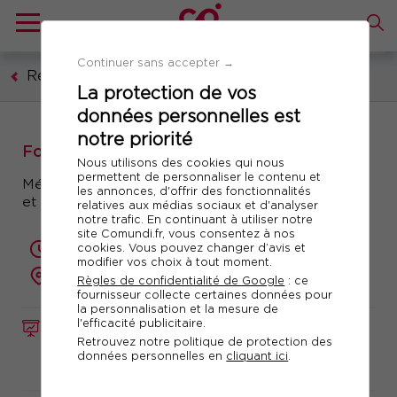
Continuer sans accepter →
Ressources humaines, formation, droit social
La protection de vos
données personnelles est
notre priorité
Formation de formateurs
Nous utilisons des cookies qui nous
permettent de personnaliser le contenu et
Méthodes et techniques pour concevoir, animer
les annonces, d'offrir des fonctionnalités
et évaluer une action de formation
relatives aux médias sociaux et d'analyser
notre trafic. En continuant à utiliser notre
site Comundi.fr, vous consentez à nos
cookies. Vous pouvez changer d’avis et
2 jours (14 heures)
modifier vos choix à tout moment.
présentiel ou à distance
Règles de confidentialité de Google
: ce
fournisseur collecte certaines données pour
la personnalisation et la mesure de
l'efficacité publicitaire.
FORMATION
Réf. 10899
Retrouvez notre politique de protection des
données personnelles en
cliquant ici
.
Télécharger le programme