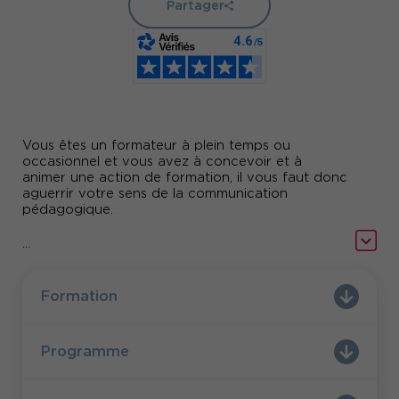
Partager
Vous êtes un formateur à plein temps ou
occasionnel et vous avez à concevoir et à
animer une action de formation, il vous faut donc
aguerrir votre sens de la communication
pédagogique.
analyser une demande
choisir les
Comment
et
...
méthodes pédagogiques appropriées
?
créer un scénario pédagogique
Comment
efficace
techniques de prise de paroles
? Quelles
Formation
efficaces
utiliser pour mobiliser et animer ?
Pour aller + loin, profitez d'une journée de mises
Programme
en pratiques