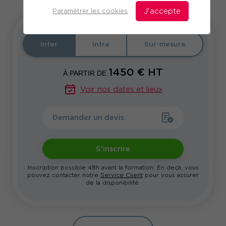
Paramétrer les cookies
J'accepte
Inter
Intra
Sur-mesure
1450
€ HT
À PARTIR DE
Voir nos dates et lieux
Demander un devis
S'inscrire
Inscription possible 48h avant la formation. En deçà, vous
pouvez contacter notre
Service Client
pour vous assurer
de la disponibilité.