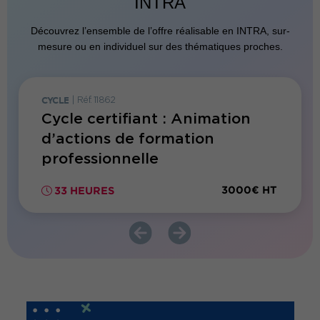
INTRA
Découvrez l’ensemble de l’offre réalisable en INTRA, sur-
mesure ou en individuel sur des thématiques proches.
CYCLE
|
Réf. 11862
FORMATI
Cycle certifiant : Animation
Forma
d’actions de formation
de di
professionnelle
00€ HT
3000€ HT
33 HEURES
2 JO