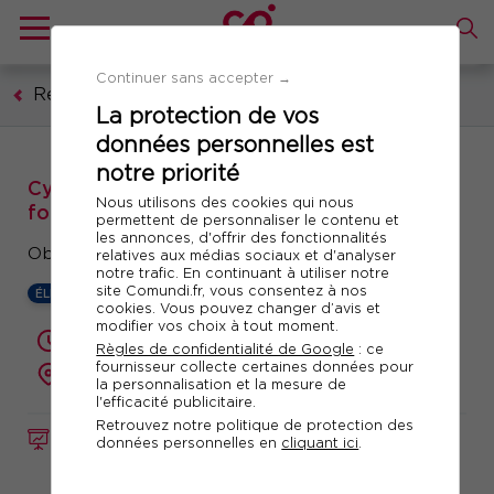
Continuer sans accepter →
Ressources humaines, formation, droit social
La protection de vos
données personnelles est
notre priorité
Cycle certifiant RH : Pilotage de la
Nous utilisons des cookies qui nous
formation professionnelle
permettent de personnaliser le contenu et
les annonces, d'offrir des fonctionnalités
Obtenez votre certification SUP des RH
relatives aux médias sociaux et d'analyser
notre trafic. En continuant à utiliser notre
site Comundi.fr, vous consentez à nos
ÉLIGIBLE CPF
cookies. Vous pouvez changer d’avis et
modifier vos choix à tout moment.
21h de formation + 3h d'évaluation
Règles de confidentialité de Google
: ce
fournisseur collecte certaines données pour
présentiel ou à distance
la personnalisation et la mesure de
l'efficacité publicitaire.
Retrouvez notre politique de protection des
FORMATION
Réf. 10911
données personnelles en
cliquant ici
.
Télécharger le programme