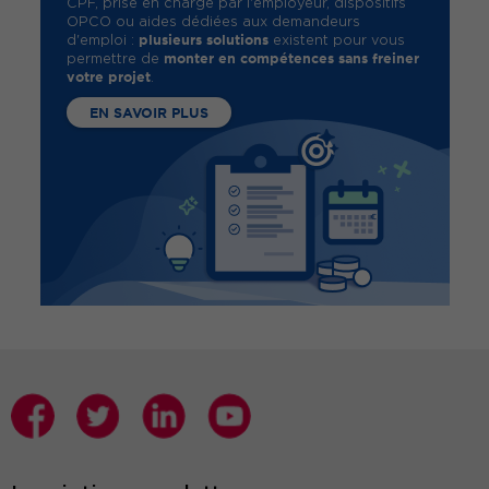
CPF, prise en charge par l'employeur, dispositifs
OPCO ou aides dédiées aux demandeurs
plusieurs solutions
d'emploi :
existent pour vous
monter en compétences sans freiner
permettre de
votre projet
.
EN SAVOIR PLUS