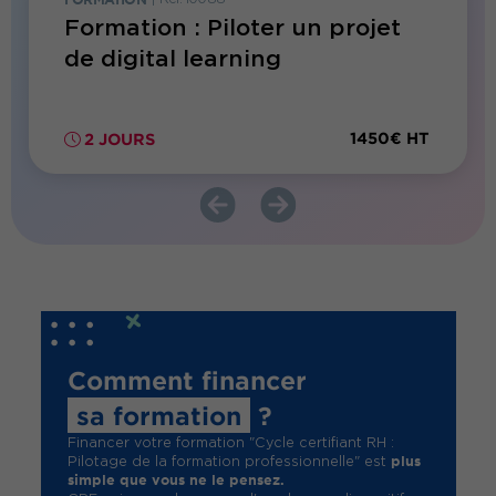
on
Formation : Piloter un projet
Cycle
de digital learning
Forma
anim
00€ HT
1450€ HT
2 JOURS
77 H
Comment financer
sa formation
?
Financer votre formation "Cycle certifiant RH :
plus
Pilotage de la formation professionnelle" est
simple que vous ne le pensez.