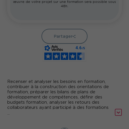
œuvre de votre projet sur une formation sera possible sous
48h.
Partager
Recenser et analyser les besoins en formation,
contribuer à la construction des orientations de
formation, préparer les bilans de plans de
développement de compétences, définir des
budgets formation, analyser les retours des
collaborateurs ayant participé à des formations
animées par un organisme externe ou par des
...
formateurs internes... Les missions de pilotage de
la formation ne manquent pas ! Chargé(e) des
Ressources Humaines, vous pourrez acquérir