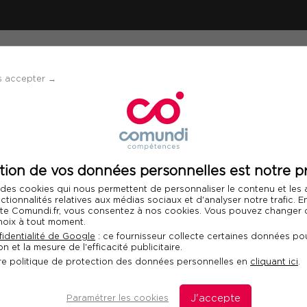
ÉVÈNEMENTS
SOLUTIONS
FINANCEMENT 
s accepter →
ours certifiant RH : Elaboration et suivi des outils de pilotage RH
tion de vos données personnelles est notre pr
Télécharger le programme
 des cookies qui nous permettent de personnaliser le contenu et les
nctionnalités relatives aux médias sociaux et d'analyser notre trafic. 
 site Comundi.fr, vous consentez à nos cookies. Vous pouvez changer d
hoix à tout moment.
RH : Elaboration et
Int
identialité de Google
: ce fournisseur collecte certaines données pou
n et la mesure de l'efficacité publicitaire.
pilotage RH
re politique de protection des données personnelles en
cliquant ici
.
P des RH
Paramétrer les cookies
J'accepte