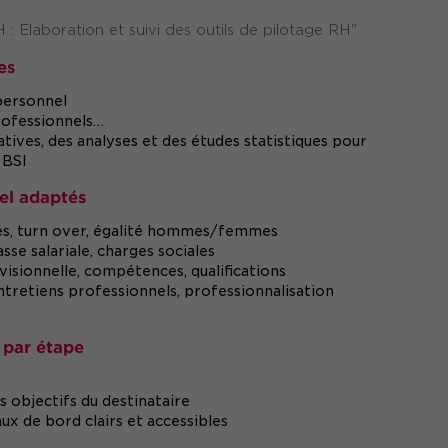
: Elaboration et suivi des outils de pilotage RH"
es
 personnel
professionnels…
atives, des analyses et des études statistiques pour
n BSI
nel adaptés
âges, turn over, égalité hommes/femmes
sse salariale, charges sociales
visionnelle, compétences, qualifications
entretiens professionnels, professionnalisation
 par étape
 objectifs du destinataire
ux de bord clairs et accessibles