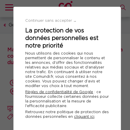
Continuer sans accepter →
Gestion publique
La protection de vos
données personnelles est
notre priorité
Matinale : Actualité sur le verdissement de la
Nous utilisons des cookies qui nous
commande publique et l’achat public
permettent de personnaliser le contenu et
durable
les annonces, d'offrir des fonctionnalités
relatives aux médias sociaux et d'analyser
notre trafic. En continuant à utiliser notre
site Comundi.fr, vous consentez à nos
cookies. Vous pouvez changer d’avis et
3.5 heures
modifier vos choix à tout moment.
à distance
Règles de confidentialité de Google
: ce
fournisseur collecte certaines données pour
la personnalisation et la mesure de
l'efficacité publicitaire.
FORMATION / MATINALE ACTUALITÉ
Retrouvez notre politique de protection des
Réf. 11825
données personnelles en
cliquant ici
.
Télécharger le programme