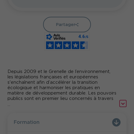
Partager
Depuis 2009 et le Grenelle de l’environnement,
les législations françaises et européennes
s'enchaînent afin d’accélérer la transition
écologique et harmoniser les pratiques en
matière de développement durable. Les pouvoirs
publics sont en premier lieu concernés à travers
la commande publique responsable.
...
Les acteurs et les services de l'achat public
doivent en permanence s’adapter afin de
Formation
répondre aux nouvelles exigences ou les
anticiper. Mais aussi en faire un nouveau levier de