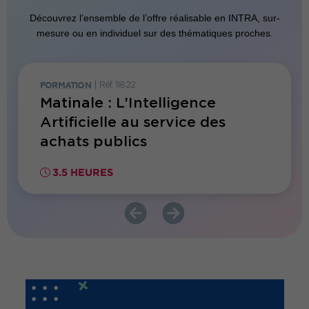
Découvrez l’ensemble de l’offre réalisable en INTRA, sur-
mesure ou en individuel sur des thématiques proches.
FORMATION
|
Réf. 11822
FORMATI
es
Matinale : L’Intelligence
Matin
Artificielle au service des
verd
achats publics
publi
dura
00€ HT
3.5 HEURES
3.5 