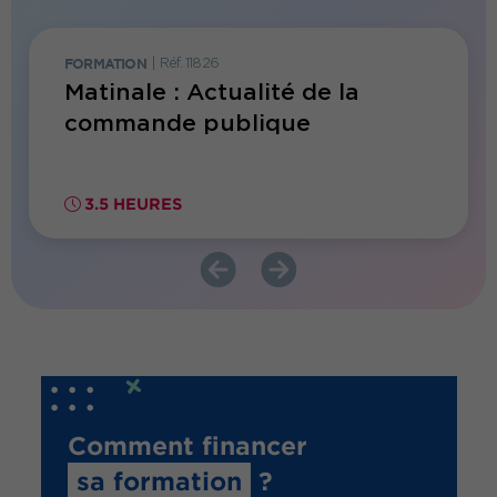
FORMATION
|
Réf. 11826
MATINAL
es
Matinale : Actualité de la
Matin
commande publique
Artif
achat
00€ HT
3.5 HEURES
3.5 
Comment financer
sa formation
?