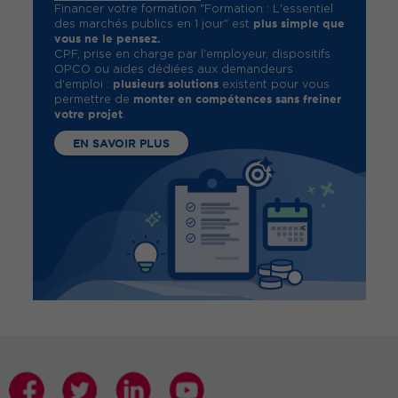
Financer votre formation "Formation : L'essentiel
plus simple que
des marchés publics en 1 jour" est
vous ne le pensez.
CPF, prise en charge par l'employeur, dispositifs
OPCO ou aides dédiées aux demandeurs
plusieurs solutions
d'emploi :
existent pour vous
monter en compétences sans freiner
permettre de
votre projet
.
EN SAVOIR PLUS