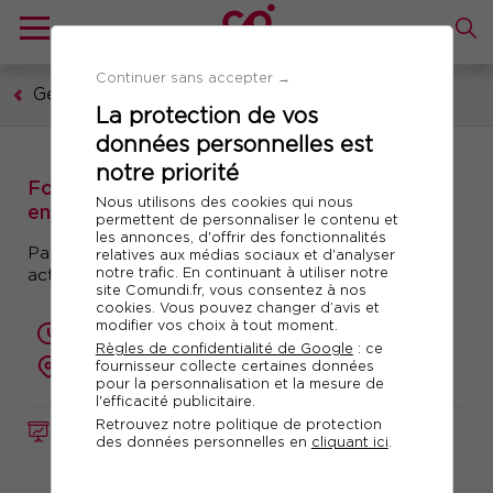
Continuer sans accepter →
Gestion publique
La protection de vos
données personnelles est
notre priorité
Formation : L'essentiel des marchés publics
Nous utilisons des cookies qui nous
en 1 jour
permettent de personnaliser le contenu et
les annonces, d'offrir des fonctionnalités
Panorama des règles indispensables et
relatives aux médias sociaux et d'analyser
notre trafic. En continuant à utiliser notre
actualisées des marchés publics
site Comundi.fr, vous consentez à nos
cookies. Vous pouvez changer d’avis et
modifier vos choix à tout moment.
1 jour (7 heures)
Règles de confidentialité de Google
: ce
fournisseur collecte certaines données
présentiel ou à distance
pour la personnalisation et la mesure de
l'efficacité publicitaire.
Retrouvez notre politique de protection
FORMATION
Réf. 11017
des données personnelles en
cliquant ici
.
Télécharger le programme