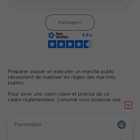
Partager
Préparer, passer et exécuter un marché public
nécessitent de maîtriser les règles des marchés
publics.
Pour avoir une vision claire et précise de ce
cadre règlementaire, Comundi vous propose une
journée intensive pour maîtriser l'essentiel des
...
marchés publics.
Formation