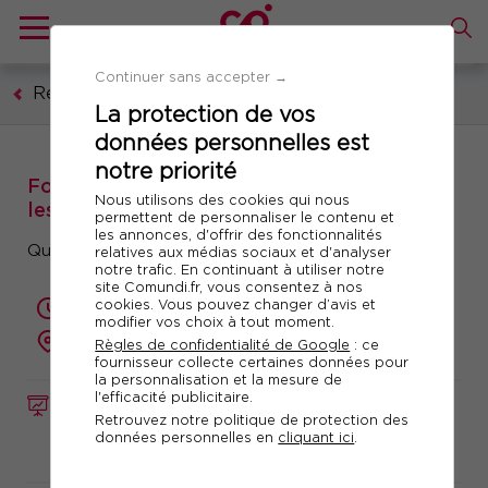
Continuer sans accepter →
Ressources humaines, formation, droit social
La protection de vos
données personnelles est
notre priorité
Formation : Recrutement niveau 2 : cerner
Nous utilisons des cookies qui nous
les personnalités
permettent de personnaliser le contenu et
les annonces, d'offrir des fonctionnalités
Quel recruteur êtes-vous ?
relatives aux médias sociaux et d'analyser
notre trafic. En continuant à utiliser notre
site Comundi.fr, vous consentez à nos
cookies. Vous pouvez changer d’avis et
1 jour (7 heures)
modifier vos choix à tout moment.
présentiel ou à distance
Règles de confidentialité de Google
: ce
fournisseur collecte certaines données pour
la personnalisation et la mesure de
l'efficacité publicitaire.
FORMATION
Réf. 10247
Retrouvez notre politique de protection des
données personnelles en
cliquant ici
.
Télécharger le programme