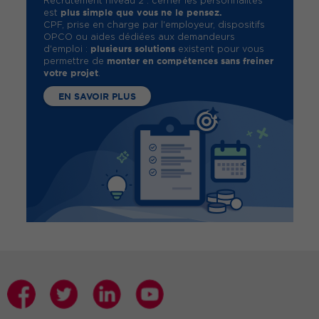
Recrutement niveau 2 : cerner les personnalités"
plus simple que vous ne le pensez.
est
CPF, prise en charge par l'employeur, dispositifs
OPCO ou aides dédiées aux demandeurs
plusieurs solutions
d'emploi :
existent pour vous
monter en compétences sans freiner
permettre de
votre projet
.
EN SAVOIR PLUS