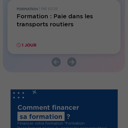
FORMATION
|
Réf. 10229
FORMATI
Formation : Paie dans les
Forma
es
transports routiers
repri
IA
1 JOUR
1 JO
Comment financer
sa formation
?
Financer votre formation "Formation :