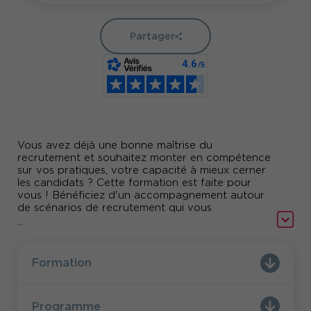
Partager
Vous avez déjà une bonne maîtrise du
recrutement et souhaitez monter en compétence
sur vos pratiques, votre capacité à mieux cerner
les candidats ? Cette formation est faite pour
vous ! Bénéficiez d'un accompagnement autour
de scénarios de recrutement qui vous
permettront d'appréhender des outils de
...
recrutement que vous pourrez réutiliser dans
votre quotidien professionnel.
Formation
Programme