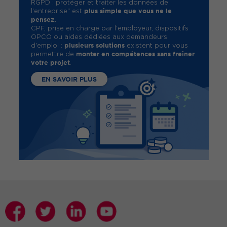
RGPD : protéger et traiter les données de
plus simple que vous ne le
l'entreprise" est
pensez.
CPF, prise en charge par l'employeur, dispositifs
OPCO ou aides dédiées aux demandeurs
plusieurs solutions
d'emploi :
existent pour vous
monter en compétences sans freiner
permettre de
votre projet
.
EN SAVOIR PLUS