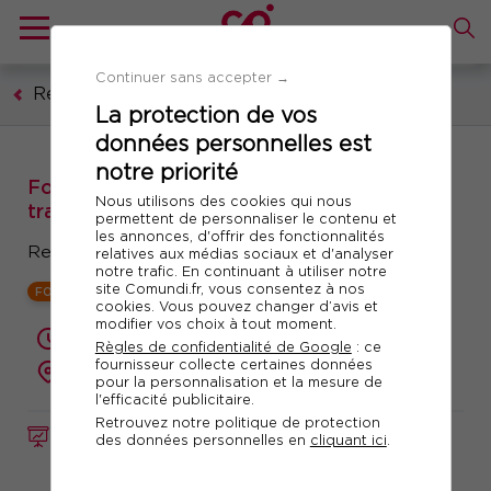
Continuer sans accepter →
Ressources humaines, formation, droit social
La protection de vos
données personnelles est
notre priorité
Formation : Data RH et RGPD : protéger et
Nous utilisons des cookies qui nous
traiter les données de l'entreprise
permettent de personnaliser le contenu et
les annonces, d'offrir des fonctionnalités
Respecter la règlementation européenne
relatives aux médias sociaux et d'analyser
notre trafic. En continuant à utiliser notre
site Comundi.fr, vous consentez à nos
FORMATION OBLIGATOIRE
cookies. Vous pouvez changer d’avis et
modifier vos choix à tout moment.
2 jours (14 heures)
Règles de confidentialité de Google
: ce
fournisseur collecte certaines données
présentiel ou à distance
pour la personnalisation et la mesure de
l'efficacité publicitaire.
Retrouvez notre politique de protection
FORMATION
Réf. 10286
des données personnelles en
cliquant ici
.
Télécharger le programme