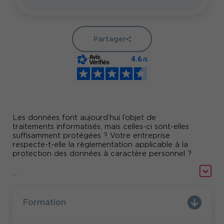
Partager
Les données font aujourd’hui l’objet de
traitements informatisés, mais celles-ci sont-elles
suffisamment protégées ? Votre entreprise
respecte-t-elle la règlementation applicable à la
protection des données à caractère personnel ?
En tant qu’interlocuteur RH, quelles sont vos
...
devoirs en matière de protection des données à
caractère personnel ?
Formation
Cette formation vous propose d’identifier vos
obligations ainsi que de connaître la