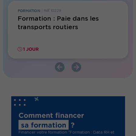
FORMATION
|
Réf. 10229
FORMATI
Formation : Paie dans les
Forma
es
transports routiers
repri
IA
1 JOUR
1 JO
Comment financer
sa formation
?
Financer votre formation "Formation : Data RH et