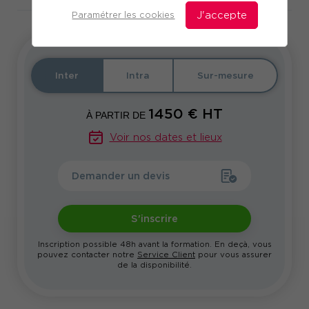
Paramétrer les cookies
J'accepte
Inter
Intra
Sur-mesure
1450
€ HT
À PARTIR DE
Voir nos dates et lieux
Demander un devis
S'inscrire
Inscription possible 48h avant la formation. En deçà, vous
pouvez contacter notre
Service Client
pour vous assurer
de la disponibilité.