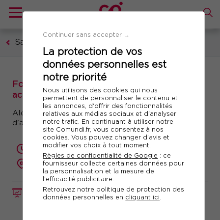
Continuer sans accepter →
Santé et sécurité au travail
La protection de vos
données personnelles est
notre priorité
Formation : Prévenir les addictions et
Nous utilisons des cookies qui nous
accompagner les salariés en difficulté
permettent de personnaliser le contenu et
les annonces, d'offrir des fonctionnalités
Alcool, drogues, médicaments, jeux en ligne, jeux
relatives aux médias sociaux et d'analyser
notre trafic. En continuant à utiliser notre
d'argent...
site Comundi.fr, vous consentez à nos
cookies. Vous pouvez changer d’avis et
modifier vos choix à tout moment.
2 jours (14 heures)
Règles de confidentialité de Google
: ce
présentiel ou à distance
fournisseur collecte certaines données pour
la personnalisation et la mesure de
l'efficacité publicitaire.
Retrouvez notre politique de protection des
FORMATION
Réf. 10960
données personnelles en
cliquant ici
.
Télécharger le programme