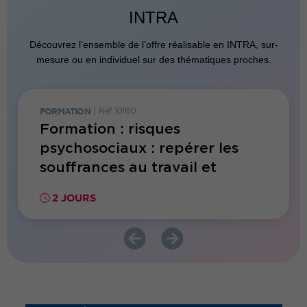
INTRA
Découvrez l’ensemble de l’offre réalisable en INTRA, sur-
mesure ou en individuel sur des thématiques proches.
FORMATION
|
Réf. 10160
FORMATI
Formation : risques
Form
psychosociaux : repérer les
en Sa
souffrances au travail et
face 
accompagner les salariés
2 JOURS
2 JO
fragilisés