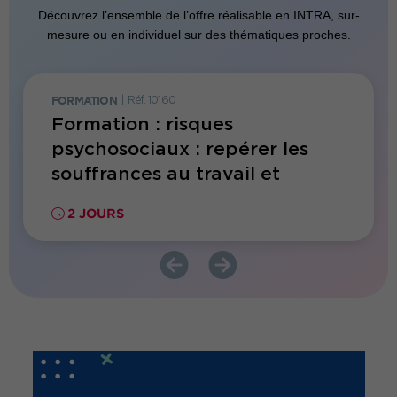
Découvrez l’ensemble de l’offre réalisable en INTRA, sur-
mesure ou en individuel sur des thématiques proches.
FORMATION
|
Réf. 10160
FORMATI
Formation : risques
Form
psychosociaux : repérer les
en Sa
souffrances au travail et
face 
accompagner les salariés
2 JOURS
2 JO
fragilisés