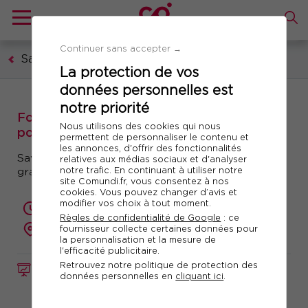
Continuer sans accepter →
Santé et sécurité au travail
La protection de vos
données personnelles est
notre priorité
Formation : Prendre en charge le stress
Nous utilisons des cookies qui nous
post-traumatique
permettent de personnaliser le contenu et
les annonces, d'offrir des fonctionnalités
Savoir agir suite à une crise : violence, accident
relatives aux médias sociaux et d'analyser
notre trafic. En continuant à utiliser notre
grave, suicide...
site Comundi.fr, vous consentez à nos
cookies. Vous pouvez changer d’avis et
modifier vos choix à tout moment.
2 jours (14 heures)
Règles de confidentialité de Google
: ce
présentiel ou à distance
fournisseur collecte certaines données pour
la personnalisation et la mesure de
l'efficacité publicitaire.
Retrouvez notre politique de protection des
FORMATION
Réf. 10993
données personnelles en
cliquant ici
.
Télécharger le programme