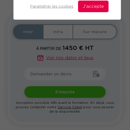
Paramétrer les cookies
J'accepte
Inter
Intra
Sur-mesure
1450
€ HT
À PARTIR DE
Voir nos dates et lieux
Demander un devis
S'inscrire
Inscription possible 48h avant la formation. En deçà, vous
pouvez contacter notre
Service Client
pour vous assurer
de la disponibilité.