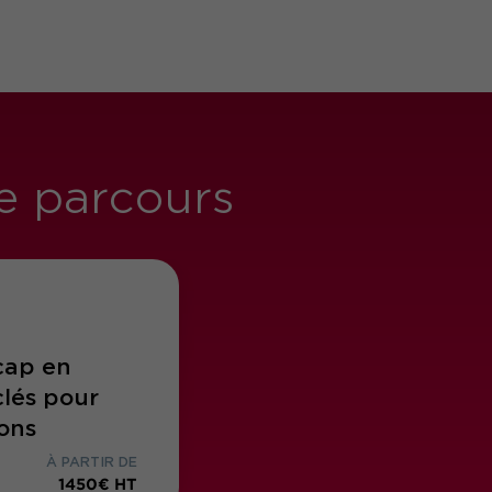
re parcours
cap en
clés pour
ions
À PARTIR DE
1450€ HT