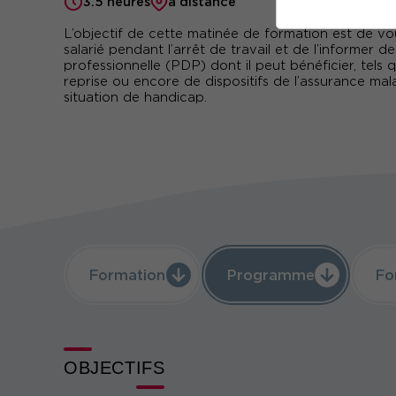
3.5 heures
à distance
L’objectif de cette matinée de formation est de v
salarié pendant l’arrêt de travail et de l’informer d
professionnelle (PDP) dont il peut bénéficier, tels q
reprise ou encore de dispositifs de l’assurance ma
situation de handicap.
Formation
Programme
Fo
OBJECTIFS