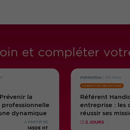
 loin et compléter vot
09
FORMATION
|
Réf. 10442
FORMATION OBLIGATOIRE
Prévenir la
Référent Handi
 professionnelle
entreprise : les 
 une dynamique
réussir ses miss
 dans l’emploi
2 JOURS
À PARTIR DE
1450€ HT