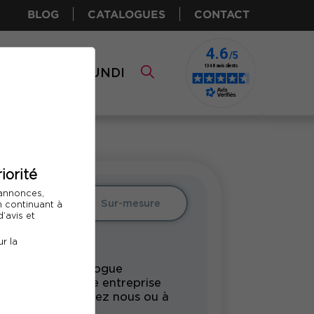
BLOG
CATALOGUES
CONTACT
I CPF
COMUNDI
iorité
 annonces,
Intra
Sur-mesure
En continuant à
’avis et
r la
rmation du catalogue
undi pour votre entreprise
s vos locaux, chez nous ou à
tance.