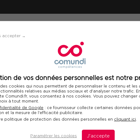
ÉVÈNEMENTS
SOLUTIONS
FINANCEMENT 
s accepter →
durant un arrêt de travail
tion de vos données personnelles est notre pr
Télécharger le programme
 des cookies qui nous permettent de personnaliser le contenu et les
nctionnalités relatives aux médias sociaux et d'analyser notre trafic. 
 site Comundi.fr, vous consentez à nos cookies. Vous pouvez changer d
hoix à tout moment.
tion durant un arrêt
identialité de Google
: ce fournisseur collecte certaines données pou
n et la mesure de l'efficacité publicitaire.
Fo
re politique de protection des données personnelles en
cliquant ici
.
Com
dan
Paramétrer les cookies
J'accepte
dis