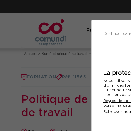
FORMATIONS
Continuer san
Accueil
Santé et sécurité au travail
Politique de prévention 
La protec
FORMATION
Réf. 11565
Nous utilisons
d'offrir des fo
utiliser notre
modifier vos c
Politique de préven
Règles de conf
personnalisatio
de travail
Retrouvez not