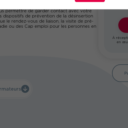
ous permettre de garder contact avec votre
es dispositifs de prévention de la désinsertion
ue le rendez-vous de liaison, la visite de pré-
ladie ou des Cap emploi pour les personnes en
À récepti
en œuv
P
rmateurs