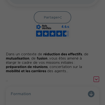
Partager
réduction des effectifs
Dans un contexte de
, de
mutualisation
fusion
, de
...vous êtes amené à
élargir le cadre de vos missions initiales :
préparation de réunions
, concertation sur la
mobilité et les carrières
des agents...
Les réunions ou échanges avec les syndicats
...
sont parfois inefficaces, vous êtes confrontés à
oppositions systématiques
des
sans proposition
en retour. Les relations sociales sont aujourd'hui
Formation
vécues comme un passage obligé ou un exercice
formel plus que comme une opportunité de
création de valeur.