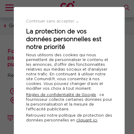
Continuer sans accepter →
Gestion publique
La protection de vos
données personnelles est
notre priorité
Formation : Négocier autrement avec vos
Nous utilisons des cookies qui nous
partenaires sociaux dans la fonction
permettent de personnaliser le contenu et
publique
les annonces, d'offrir des fonctionnalités
relatives aux médias sociaux et d'analyser
notre trafic. En continuant à utiliser notre
Renforcez votre leadership
site Comundi.fr, vous consentez à nos
cookies. Vous pouvez changer d’avis et
modifier vos choix à tout moment.
2 jours (14 heures)
Règles de confidentialité de Google
: ce
fournisseur collecte certaines données pour
présentiel ou à distance
la personnalisation et la mesure de
l'efficacité publicitaire.
Retrouvez notre politique de protection des
FORMATION
Réf. 10840
données personnelles en
cliquant ici
.
Télécharger le programme