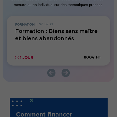
mesure ou en individuel sur des thématiques proches.
FORMATION
|
Réf. 10200
FORMATI
Formation : Biens sans maître
Forma
et biens abandonnés
publi
territ
800€ HT
1 JOUR
2 JO
Comment financer