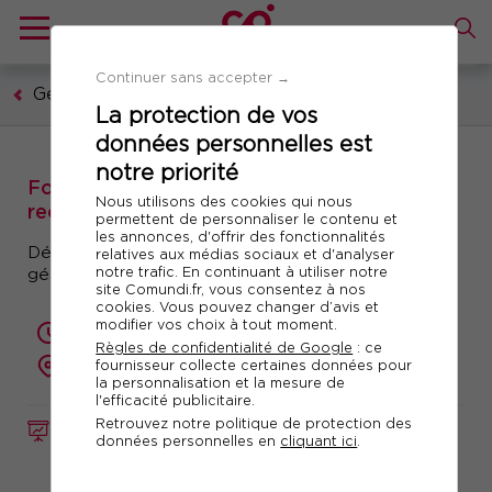
Continuer sans accepter →
Gestion publique
La protection de vos
données personnelles est
notre priorité
Formation : Inaptitudes professionnelles et
Nous utilisons des cookies qui nous
reclassement des agents publics
permettent de personnaliser le contenu et
les annonces, d'offrir des fonctionnalités
Développez les bons leviers RH afin de mieux
relatives aux médias sociaux et d'analyser
notre trafic. En continuant à utiliser notre
gérer inaptitudes, reclassements ou mobilités
site Comundi.fr, vous consentez à nos
cookies. Vous pouvez changer d’avis et
modifier vos choix à tout moment.
2 jours (14 heures)
Règles de confidentialité de Google
: ce
présentiel ou à distance
fournisseur collecte certaines données pour
la personnalisation et la mesure de
l'efficacité publicitaire.
Retrouvez notre politique de protection des
FORMATION
Réf. 10769
données personnelles en
cliquant ici
.
Télécharger le programme