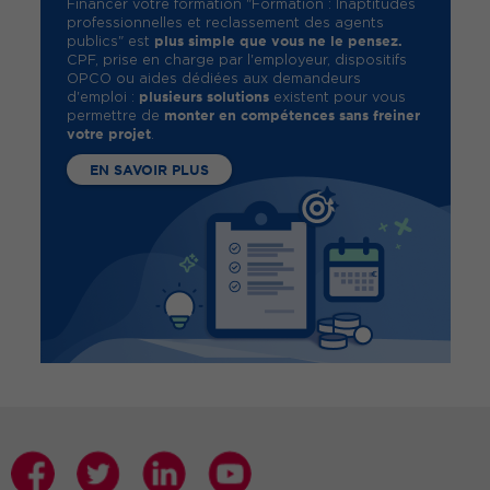
Financer votre formation "Formation : Inaptitudes
professionnelles et reclassement des agents
plus simple que vous ne le pensez.
publics" est
CPF, prise en charge par l'employeur, dispositifs
OPCO ou aides dédiées aux demandeurs
plusieurs solutions
d'emploi :
existent pour vous
monter en compétences sans freiner
permettre de
votre projet
.
EN SAVOIR PLUS