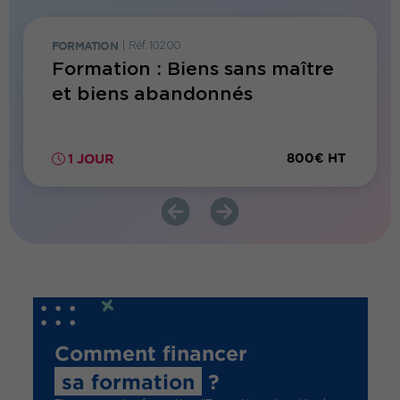
FORMATION
|
Réf. 10200
FORMATI
Formation : Biens sans maître
Forma
et biens abandonnés
publi
territ
800€ HT
1 JOUR
2 JO
Comment financer
sa formation
?