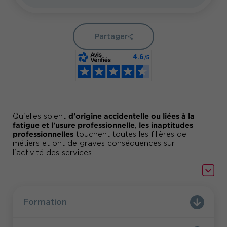
Partager
d'origine accidentelle ou liées à la
Qu'elles soient
fatigue et l'usure professionnelle
les inaptitudes
,
professionnelles
touchent toutes les filières de
métiers et ont de graves conséquences sur
l'activité des services.
Comundi Secteur Public vous propose une
...
votre plan
formation pratique pour construire
d'action de gestion des inaptitudes
et organiser
procédures de reclassement et
vos
Formation
repositionnement.