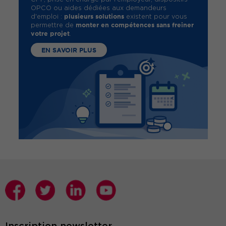
OPCO ou aides dédiées aux demandeurs
plusieurs solutions
d'emploi :
existent pour vous
monter en compétences sans freiner
permettre de
votre projet
.
EN SAVOIR PLUS
Inscription newsletter