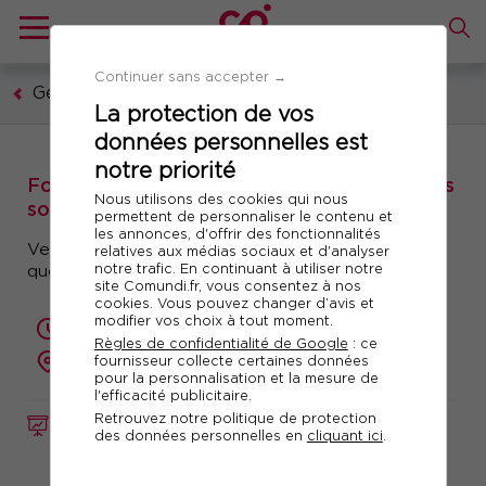
Continuer sans accepter →
Gestion publique
La protection de vos
données personnelles est
notre priorité
Formation : Rédiger des actes administratifs
Nous utilisons des cookies qui nous
soumis à publicité foncière
permettent de personnaliser le contenu et
les annonces, d'offrir des fonctionnalités
Vendre et acheter des biens immobiliers en tant
relatives aux médias sociaux et d'analyser
notre trafic. En continuant à utiliser notre
que personne publique
site Comundi.fr, vous consentez à nos
cookies. Vous pouvez changer d’avis et
modifier vos choix à tout moment.
2 jours (14 heures)
Règles de confidentialité de Google
: ce
fournisseur collecte certaines données
présentiel ou à distance
pour la personnalisation et la mesure de
l'efficacité publicitaire.
Retrouvez notre politique de protection
FORMATION
Réf. 10194
des données personnelles en
cliquant ici
.
Télécharger le programme