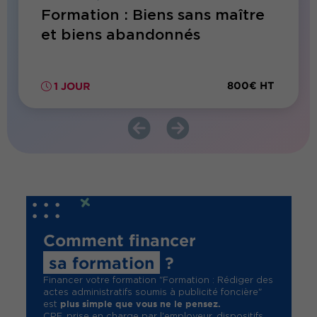
Formation : Biens sans maître
Forma
et biens abandonnés
publi
territ
800€ HT
1 JOUR
2 JO
Comment financer
sa formation
?
Financer votre formation "Formation : Rédiger des
actes administratifs soumis à publicité foncière"
plus simple que vous ne le pensez.
est
CPF, prise en charge par l'employeur, dispositifs