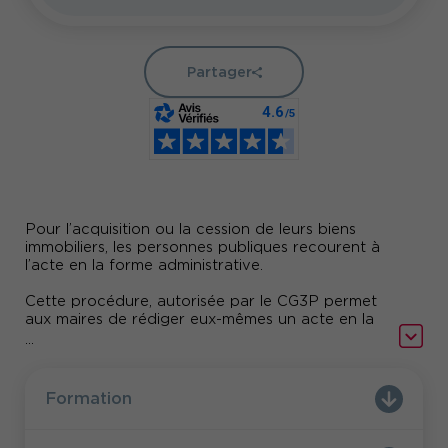
Partager
Pour l’acquisition ou la cession de leurs biens
immobiliers, les personnes publiques recourent à
l’acte en la forme administrative.
Cette procédure, autorisée par le CG3P permet
aux maires de rédiger eux-mêmes un acte en la
forme administrative, qui bénéficie alors de tous
...
les privilèges de l’acte authentique.
Cette technique, fort utile, nécessite toutefois de
Formation
respecter un formalisme strict.
Il est recommandé aux participants de suivre