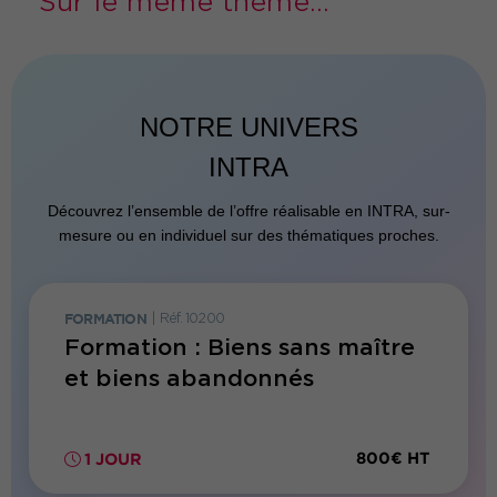
Sur le même thème...
NOTRE UNIVERS
INTRA
Découvrez l’ensemble de l’offre réalisable en INTRA, sur-
mesure ou en individuel sur des thématiques proches.
FORMATION
|
Réf. 10200
FORMATI
Formation : Biens sans maître
Forma
et biens abandonnés
publi
territ
800€ HT
1 JOUR
2 JO