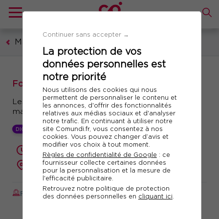
Continuer sans accepter →
Management et leadership
La protection de vos
données personnelles est
notre priorité
Formation : L'essentiel RH pour Managers
Nous utilisons des cookies qui nous
permettent de personnaliser le contenu et
Les règles et pratiques RH essentielles à
les annonces, d'offrir des fonctionnalités
maîtriser dans son quotidien de Manager
relatives aux médias sociaux et d'analyser
notre trafic. En continuant à utiliser notre
site Comundi.fr, vous consentez à nos
DIGITAL LEARNING +
cookies. Vous pouvez changer d’avis et
modifier vos choix à tout moment.
2 jours (14 heures)
Règles de confidentialité de Google
: ce
fournisseur collecte certaines données
présentiel ou à distance
pour la personnalisation et la mesure de
l'efficacité publicitaire.
Retrouvez notre politique de protection
FORMATION AUGMENTÉE
Réf. 10242
des données personnelles en
cliquant ici
.
Télécharger le programme