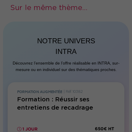
Sur le même thème...
NOTRE UNIVERS
INTRA
Découvrez l’ensemble de l’offre réalisable en INTRA, sur-
mesure ou en individuel sur des thématiques proches.
FORMATION AUGMENTÉE
|
Réf. 10382
FORMATI
H
Formation : Réussir ses
Forma
entretiens de recadrage
acco
trava
300€ HT
650€ HT
1 JOUR
2 JO