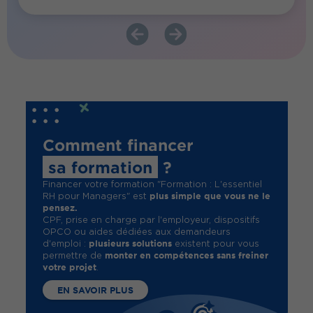
Comment financer
sa formation
?
Financer votre formation "Formation : L'essentiel
plus simple que vous ne le
RH pour Managers" est
pensez.
CPF, prise en charge par l'employeur, dispositifs
OPCO ou aides dédiées aux demandeurs
plusieurs solutions
d'emploi :
existent pour vous
monter en compétences sans freiner
permettre de
votre projet
.
EN SAVOIR PLUS