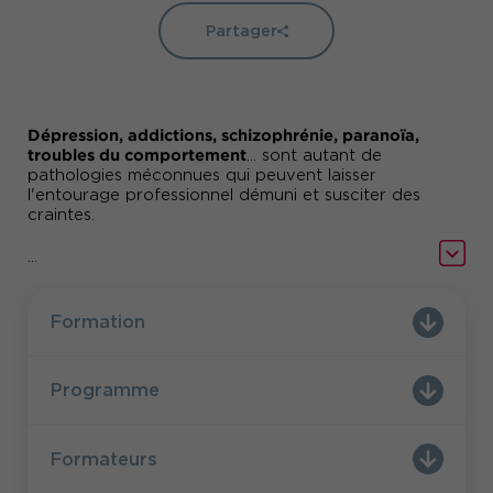
Partager
Dépression, addictions, schizophrénie, paranoïa,
troubles du comportement
... sont autant de
pathologies méconnues qui peuvent laisser
l'entourage professionnel démuni et susciter des
craintes.
Pour mieux comprendre les personnes souffrant
...
pathologies psychiques
de
et savoir comment les
accompagner dans le cadre professionnel,
Comundi vous propose cette formation.
Formation
Programme
Formateurs