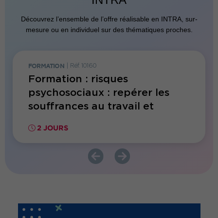
Découvrez l’ensemble de l’offre réalisable en INTRA, sur-
mesure ou en individuel sur des thématiques proches.
FORMATION
|
Réf. 10160
FORMATI
Formation : risques
Form
psychosociaux : repérer les
en Sa
souffrances au travail et
face 
accompagner les salariés
2 JOURS
2 JO
fragilisés