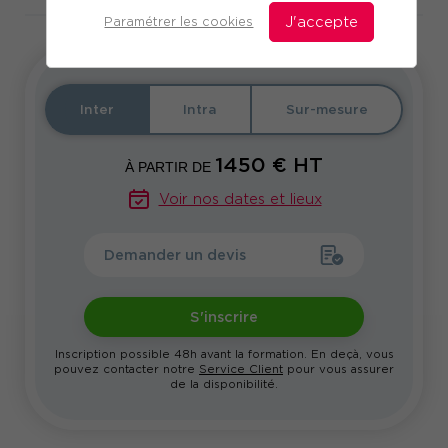
Paramétrer les cookies
J'accepte
Inter
Intra
Sur-mesure
1450
€ HT
À PARTIR DE
Voir nos dates et lieux
Demander un devis
S'inscrire
Inscription possible 48h avant la formation. En deçà, vous
pouvez contacter notre
Service Client
pour vous assurer
de la disponibilité.