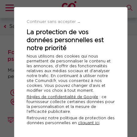
Continuer sans accepter →
Santé et sécurité au travail
La protection de vos
données personnelles est
notre priorité
Formation : Gérer les pathologies
Nous utilisons des cookies qui nous
psychiques au travail
permettent de personnaliser le contenu et
les annonces, d'offrir des fonctionnalités
Mieux comprendre et accompagner les
relatives aux médias sociaux et d'analyser
notre trafic. En continuant à utiliser notre
personnes souffrant de pathologies psychiques
site Comundi.fr, vous consentez à nos
cookies. Vous pouvez changer d’avis et
modifier vos choix à tout moment.
2 jours (14 heures)
Règles de confidentialité de Google
: ce
présentiel ou à distance
fournisseur collecte certaines données pour
la personnalisation et la mesure de
l'efficacité publicitaire.
Retrouvez notre politique de protection des
FORMATION
Réf. 10875
données personnelles en
cliquant ici
.
Télécharger le programme