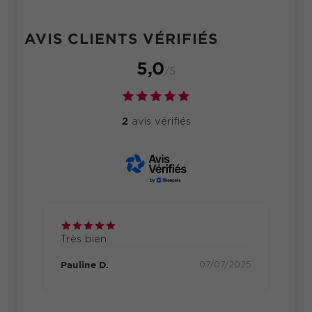
AVIS CLIENTS VÉRIFIÉS
5,0
/5
2
avis vérifiés
Très bien
Fo
cla
Pauline D.
07/07/2025
025
Cél