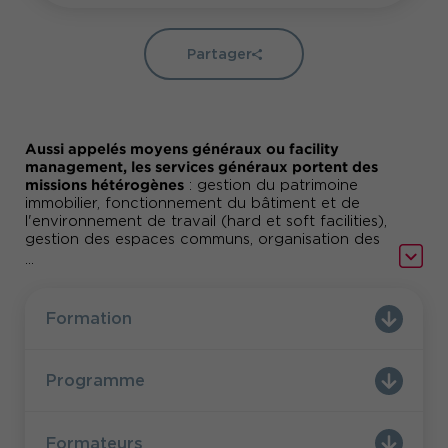
Partager
Aussi appelés moyens généraux ou facility
management, les services généraux portent des
missions hétérogènes
: gestion du patrimoine
immobilier, fonctionnement du bâtiment et de
l'environnement de travail (hard et soft facilities),
gestion des espaces communs, organisation des
outils de travail de l'entreprise et de leur
...
maintenance, pilotage des prestataires, sécurité
des personnes et des biens, gestion du courrier,
de l'accueil, des déménagements...
Formation
Quel est l'objectif d'un collaborateur des services
généraux ?
L'assistant, le collaborateur ou l'office manager
Programme
plaque tournante du
des services généraux est la
service
. On lui demande de seconder le
responsable, de savoir qui fait quoi dans le
service, de lire la documentation, de connaître
Formateurs