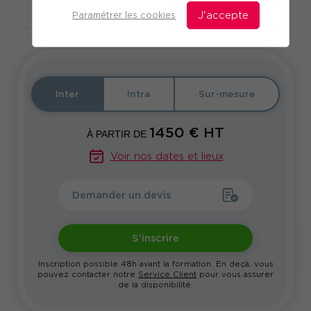
Télécharger le programme
Paramétrer les cookies
J'accepte
Inter
Intra
Sur-mesure
1450
€ HT
À PARTIR DE
Voir nos dates et lieux
Demander un devis
S'inscrire
Inscription possible 48h avant la formation. En deçà, vous
pouvez contacter notre
Service Client
pour vous assurer
de la disponibilité.