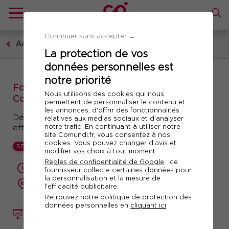
Continuer sans accepter →
Achats et services généraux
La protection de vos
données personnelles est
notre priorité
Formation : Assistant(e) et
Nous utilisons des cookies qui nous
Collaborateur(trice) des Services Généraux
permettent de personnaliser le contenu et
les annonces, d'offrir des fonctionnalités
Développez votre autonomie et gagnez en
relatives aux médias sociaux et d'analyser
notre trafic. En continuant à utiliser notre
efficacité
site Comundi.fr, vous consentez à nos
cookies. Vous pouvez changer d’avis et
BEST
modifier vos choix à tout moment.
Règles de confidentialité de Google
: ce
2 jours (14 heures)
fournisseur collecte certaines données pour
la personnalisation et la mesure de
présentiel ou à distance
l'efficacité publicitaire.
Retrouvez notre politique de protection des
données personnelles en
cliquant ici
.
FORMATION
Réf. 11029