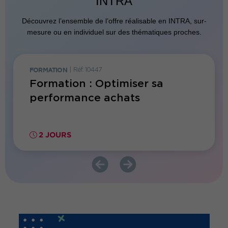
INTRA
Découvrez l’ensemble de l’offre réalisable en INTRA, sur-
mesure ou en individuel sur des thématiques proches.
FORMATION
|
Réf. 10447
CYCLE
|
R
hats :
Formation : Optimiser sa
Cycle
diques
performance achats
servi
de tr
2 JOURS
7 JO