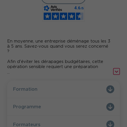
En moyenne, une entreprise déménage tous les 3
à 5 ans. Savez-vous quand vous serez concerné
?
Afin d'éviter les dérapages budgétaires, cette
opération sensible requiert une préparation
minutieuse et une méthodologie sans faille.
...
Parfois mal vécue par les salariés concernés, elle
doit être accompagnée d'une communication
interne adaptée.
Formation
Pour que vous puissiez anticiper les difficultés
liées à ce type d'opération, Comundi a conçu
Programme
pour vous la formation : « Réussir le pilotage des
déménagements dans votre entreprise »
Formateurs