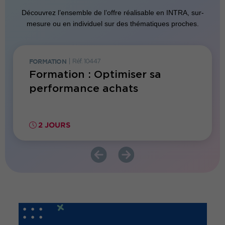
Découvrez l’ensemble de l’offre réalisable en INTRA, sur-
mesure ou en individuel sur des thématiques proches.
FORMATION
|
Réf. 10447
CYCLE
|
R
hats :
Formation : Optimiser sa
Cycle
diques
performance achats
servi
de tr
2 JOURS
7 JO