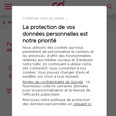
Continuer sans accepter →
Achats et services généraux
La protection de vos
données personnelles est
notre priorité
Formation : Réussir le pilotage des
Nous utilisons des cookies qui nous
déménagements dans votre entreprise
permettent de personnaliser le contenu et
les annonces, d'offrir des fonctionnalités
relatives aux médias sociaux et d'analyser
notre trafic. En continuant à utiliser notre
2 jours (14 heures)
site Comundi.fr, vous consentez à nos
cookies. Vous pouvez changer d’avis et
présentiel ou à distance
modifier vos choix à tout moment.
Règles de confidentialité de Google
: ce
fournisseur collecte certaines données
pour la personnalisation et la mesure de
FORMATION
Réf. 10871
l'efficacité publicitaire.
Retrouvez notre politique de protection
Télécharger le programme
des données personnelles en
cliquant ici
.