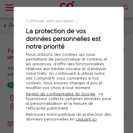
Continuer sans accepter →
Ressources humaines, formation, droit social
La protection de vos
données personnelles est
notre priorité
Formation Compensation & Benefits : piloter
Nous utilisons des cookies qui nous
une stratégie rémunérations et avantages
permettent de personnaliser le contenu et
les annonces, d'offrir des fonctionnalités
Attirer et fidéliser vos talents grâce à une
relatives aux médias sociaux et d'analyser
notre trafic. En continuant à utiliser notre
politique claire
site Comundi.fr, vous consentez à nos
cookies. Vous pouvez changer d’avis et
NOUVEAUTÉ
modifier vos choix à tout moment.
Règles de confidentialité de Google
: ce
2 jours (14 heures)
fournisseur collecte certaines données pour
la personnalisation et la mesure de
présentiel ou à distance
l'efficacité publicitaire.
Retrouvez notre politique de protection des
données personnelles en
cliquant ici
.
FORMATION
Réf. 12975