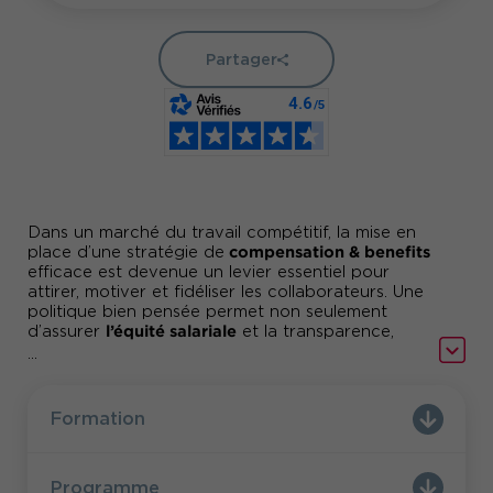
Partager
Dans un marché du travail compétitif, la mise en
compensation & benefits
place d’une stratégie de
efficace est devenue un levier essentiel pour
attirer, motiver et fidéliser les collaborateurs. Une
politique bien pensée permet non seulement
l’équité salariale
d’assurer
et la transparence,
mais aussi de renforcer l’engagement des
...
équipes et la compétitivité de l’entreprise.
Animée par des experts RH et C&B, la formation
Formation
alterne apports théoriques, cas pratiques et
outils opérationnels. Vous repartez avec une
méthodologie claire
et immédiatement applicable
Programme
pour construire une politique de rémunération et