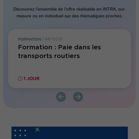
Découvrez l’ensemble de l’offre réalisable en INTRA, sur-
mesure ou en individuel sur des thématiques proches.
FORMATION
|
Réf. 10229
FORMATI
Formation : Paie dans les
Forma
es
transports routiers
repri
IA
1 JOUR
1 JO