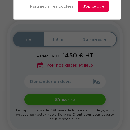
Télécharger le programme
Paramétrer les cookies
J'accepte
Inter
Intra
Sur-mesure
1450
€ HT
À PARTIR DE
Voir nos dates et lieux
Demander un devis
S'inscrire
Inscription possible 48h avant la formation. En deçà, vous
pouvez contacter notre
Service Client
pour vous assurer
de la disponibilité.