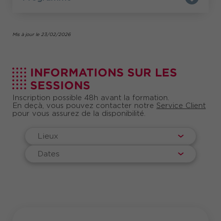
d’avantages compétitive, équitable et alignée sur
la stratégie globale de votre entreprise.
comp
Au-delà des aspects financiers, la politique
Mis à jour le 23/02/2026
& ben
contribue à valoriser les talents, à
améliorer la marque employeur et à anticiper les
évolutions des métiers RH. Les responsables
Compensation & Benefits jouent aujourd’hui un
INFORMATIONS SUR LES
rôle clé dans la gouvernance RH : ils évaluent les
SESSIONS
coûts, optimisent les avantages, accompagnent
la mobilité et participent à la performance
Inscription possible 48h avant la formation.
économique de l’organisation.
En deçà, vous pouvez contacter notre
Service Client
pour vous assurez de la disponibilité.
Lieux
Dates