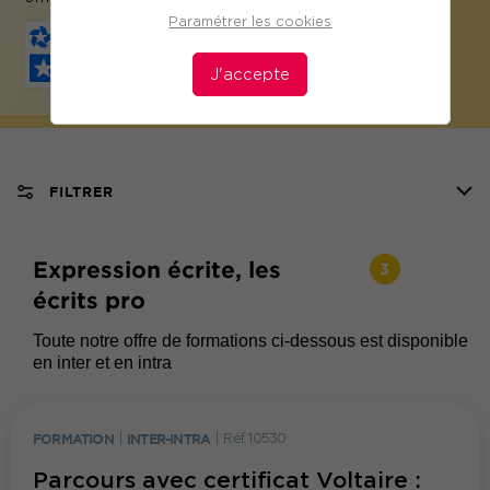
Paramétrer les cookies
J'accepte
FILTRER
Expression écrite, les
3
écrits pro
Toute notre offre de formations ci-dessous est disponible
en inter et en intra
FORMATION
|
INTER-INTRA
|
Réf. 10530
Parcours avec certificat Voltaire :