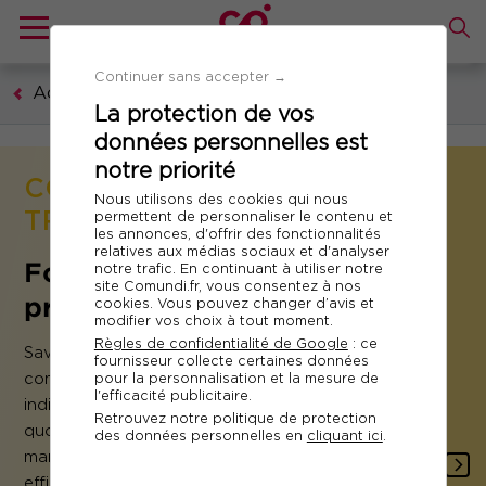
Continuer sans accepter →
Accueil
La protection de vos
données personnelles est
notre priorité
COMPÉTENCES
Nous utilisons des cookies qui nous
TRANSVERSALES
permettent de personnaliser le contenu et
les annonces, d'offrir des fonctionnalités
relatives aux médias sociaux et d'analyser
Formation Efficacité
notre trafic. En continuant à utiliser notre
site Comundi.fr, vous consentez à nos
professionnelle
cookies. Vous pouvez changer d’avis et
modifier vos choix à tout moment.
Règles de confidentialité de Google
: ce
Savoir travailler en équipe, s’organiser, coopérer,
fournisseur collecte certaines données
pour la personnalisation et la mesure de
communiquer… sont des compétences
l'efficacité publicitaire.
indispensables pour réaliser vos missions
Retrouvez notre politique de protection
quotidiennes avec efficacité et sans stress ! C’est la
des données personnelles en
cliquant ici
.
manière dont on fait les choses qui rend plus
efficace !