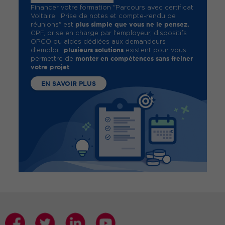
Financer votre formation "Parcours avec certificat
Voltaire : Prise de notes et compte-rendu de
plus simple que vous ne le pensez.
réunions" est
CPF, prise en charge par l'employeur, dispositifs
OPCO ou aides dédiées aux demandeurs
plusieurs solutions
d'emploi :
existent pour vous
monter en compétences sans freiner
permettre de
votre projet
.
EN SAVOIR PLUS