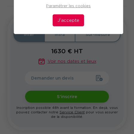
Paramétrer les cookies
J'accepte
Inter
Intra
Sur-mesure
1630
€ HT
Voir nos dates et lieux
Demander un devis
S'inscrire
Inscription possible 48h avant la formation. En deçà, vous
pouvez contacter notre
Service Client
pour vous assurer
de la disponibilité.