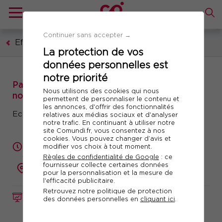
Continuer sans accepter →
Efficacité professionnelle
La protection de vos
données personnelles est
notre priorité
Parcours avec certificat Voltaire : Prise de
Nous utilisons des cookies qui nous
notes et compte-rendu de réunions
permettent de personnaliser le contenu et
les annonces, d'offrir des fonctionnalités
Ecrits professionnels en langue française
relatives aux médias sociaux et d'analyser
notre trafic. En continuant à utiliser notre
site Comundi.fr, vous consentez à nos
cookies. Vous pouvez changer d’avis et
14h en synchrone + entrainement en digital
modifier vos choix à tout moment.
learning de 10h environ + examen en centre sur
3h
Règles de confidentialité de Google
: ce
fournisseur collecte certaines données
présentiel
pour la personnalisation et la mesure de
l'efficacité publicitaire.
Retrouvez notre politique de protection
FORMATION
Réf. 10534
des données personnelles en
cliquant ici
.
Télécharger le programme