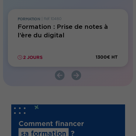
FORMATION
|
Réf. 10480
FORMATI
n à
Formation : Prise de notes à
Parco
l’ère du digital
Récon
gramm
00€ HT
1300€ HT
2 JOURS
2 JO
Comment financer
sa formation
?