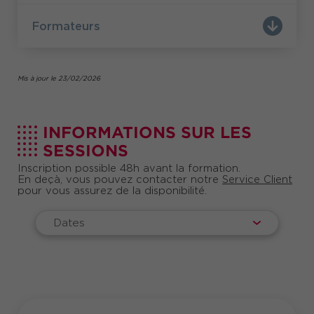
maîtriser la grammaire et l'orthographe, élargir
votre vocabulaire, progresser en rédaction,
Formateurs
ajuster votre syntaxe et l’usage de la
ponctuation.
Mis à jour le 23/02/2026
INFORMATIONS SUR LES
SESSIONS
Inscription possible 48h avant la formation.
En deçà, vous pouvez contacter notre
Service Client
pour vous assurez de la disponibilité.
Dates