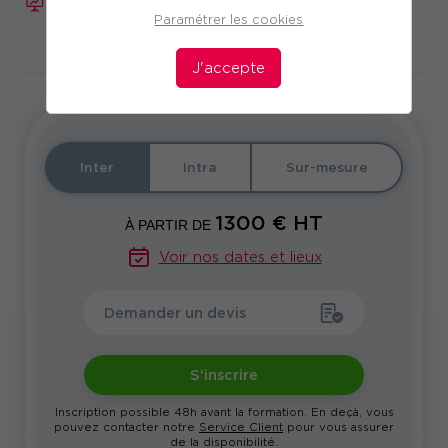
FORMATION
Réf. 11112
Paramétrer les cookies
Télécharger le programme
J'accepte
Inter
Intra
Sur-mesure
1300
€ HT
À PARTIR DE
Voir nos dates et lieux
Demander un devis
S'inscrire
Inscription possible 48h avant la formation. En deçà, vous
pouvez contacter notre
Service Client
pour vous assurer
de la disponibilité.