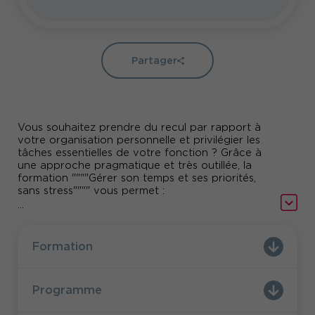
Partager
Vous souhaitez prendre du recul par rapport à
votre organisation personnelle et privilégier les
tâches essentielles de votre fonction ? Grâce à
une approche pragmatique et très outillée, la
formation """"Gérer son temps et ses priorités,
sans stress"""" vous permet :
...
Améliorer sa gestion du temps
Vous acquerrez des compétences essentielles
Formation
pour une gestion efficace du temps au travail.
Vous apprendrez à optimiser votre emploi du
temps, à établir des priorités à l'aide de la
Programme
matrice d'Eisenhower, et à éviter les pièges de la
procrastination.