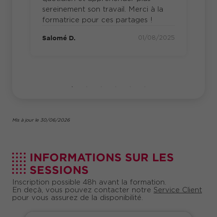
de gestion du stress qui vous permettront de
Na
sereinement son travail. Merci à la
rester calme, concentré et de préserver votre
2023
formatrice pour ces partages !
bien-être au travail, même dans des
environnements professionnels exigeants.
Salomé D.
01/08/2025
En maîtrisant ces techniques, vous serez en
mesure de maintenir un niveau optimal d'énergie
et de concentration tout au long de votre
journée de travail.
Mis à jour le 30/06/2026
INFORMATIONS SUR LES
SESSIONS
Inscription possible 48h avant la formation.
En deçà, vous pouvez contacter notre
Service Client
pour vous assurez de la disponibilité.