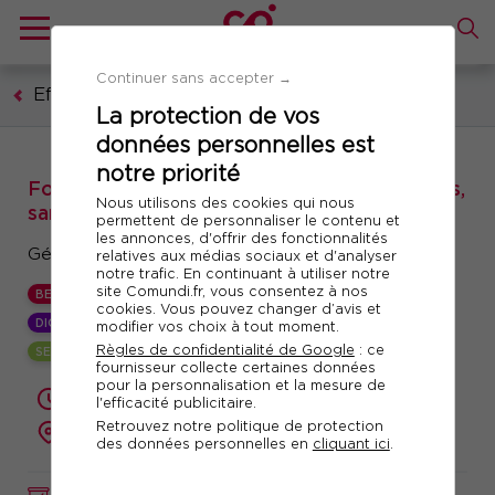
Continuer sans accepter →
Efficacité professionnelle
La protection de vos
données personnelles est
notre priorité
Formation : Gérer son temps et ses priorités,
Nous utilisons des cookies qui nous
sans stress
permettent de personnaliser le contenu et
les annonces, d'offrir des fonctionnalités
Gérez votre temps... pour en gagner !
relatives aux médias sociaux et d'analyser
notre trafic. En continuant à utiliser notre
site Comundi.fr, vous consentez à nos
BEST
cookies. Vous pouvez changer d’avis et
DIGITAL LEARNING +
modifier vos choix à tout moment.
Règles de confidentialité de Google
: ce
SESSION GARANTIE
fournisseur collecte certaines données
pour la personnalisation et la mesure de
2 jours (14 heures)
l'efficacité publicitaire.
Retrouvez notre politique de protection
présentiel ou à distance
des données personnelles en
cliquant ici
.