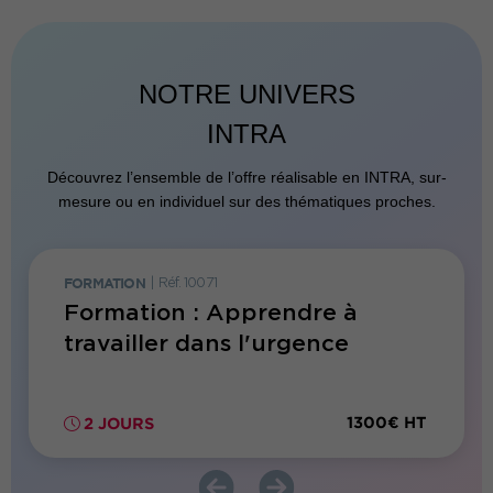
NOTRE UNIVERS
INTRA
Découvrez l’ensemble de l’offre réalisable en INTRA, sur-
mesure ou en individuel sur des thématiques proches.
FORMATION
|
Réf. 10071
FORMATI
stance
Formation : Apprendre à
Forma
travailler dans l'urgence
secre
effic
00€ HT
1300€ HT
2 JOURS
2 JO