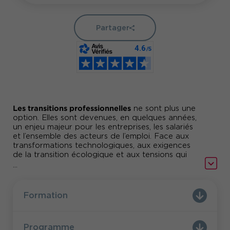
Partager
Les transitions professionnelles
ne sont plus une
option. Elles sont devenues, en quelques années,
un enjeu majeur pour les entreprises, les salariés
et l’ensemble des acteurs de l’emploi. Face aux
transformations technologiques, aux exigences
de la transition écologique et aux tensions qui
pèsent sur de nombreux métiers, la transition
...
professionnelle, la reconversion, l’évolution des
compétences et la sécurisation des parcours
deviennent des leviers incontournables pour
Formation
maintenir l’employabilité et soutenir la
performance des organisations.
Programme
’ANI du 25 juin 2025
L
, désormais transposé dans