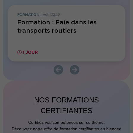
FORMATION
|
Réf. 10229
FORMATI
Formation : Paie dans les
Forma
es
transports routiers
repri
IA
1 JOUR
1 JO
NOS FORMATIONS
CERTIFIANTES
Certifiez vos compétences sur ce thème.
Découvrez notre offre de formation certifiantes en blended