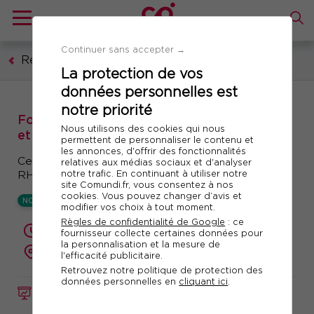
Continuer sans accepter →
Ressources humaines, formation, droit social
La protection de vos
données personnelles est
notre priorité
Formation : Nouvelle loi sur les transitions
Nous utilisons des cookies qui nous
et reconversions professionnelles
permettent de personnaliser le contenu et
les annonces, d'offrir des fonctionnalités
Ce qui change pour les entreprises et les acteurs
relatives aux médias sociaux et d'analyser
notre trafic. En continuant à utiliser notre
RH
site Comundi.fr, vous consentez à nos
cookies. Vous pouvez changer d’avis et
NOUVEAUTÉ
modifier vos choix à tout moment.
Règles de confidentialité de Google
: ce
1 jour (7 heures)
fournisseur collecte certaines données pour
la personnalisation et la mesure de
présentiel ou à distance
l'efficacité publicitaire.
Retrouvez notre politique de protection des
données personnelles en
cliquant ici
.
FORMATION
Réf. 13087