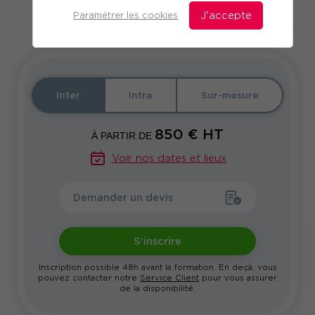
Télécharger le programme
Paramétrer les cookies
J'accepte
Inter
Intra
Sur-mesure
850
€ HT
À PARTIR DE
Voir nos dates et lieux
Demander un devis
S'inscrire
Inscription possible 48h avant la formation. En deçà, vous
pouvez contacter notre
Service Client
pour vous assurer
de la disponibilité.