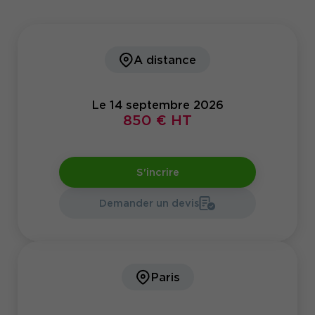
accompagner les salariés, anticiper les besoins en
compétences, et renforcer l’attractivité des
organisations.
A distance
Notre Journée d’actualité a été conçue pour
offrir un décryptage clair et opérationnel de ces
évolutions
. L’objectif est simple : vous permettre
de comprendre les nouvelles règles, d’en mesurer
Le 14 septembre 2026
les impacts et d’identifier les leviers concrets
850 € HT
pour les intégrer dans vos stratégies RH.
S'incrire
Demander un devis
Paris