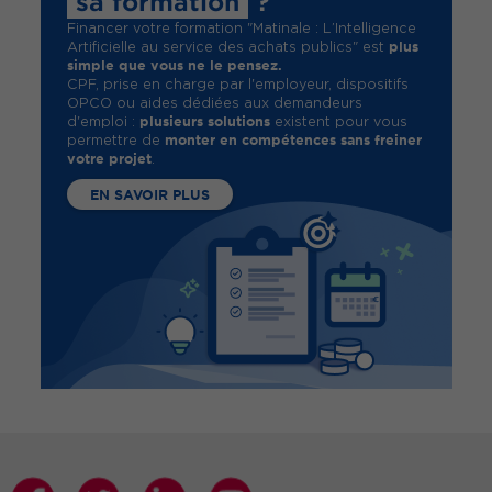
sa formation
?
Financer votre formation "Matinale : L’Intelligence
plus
Artificielle au service des achats publics" est
simple que vous ne le pensez.
CPF, prise en charge par l'employeur, dispositifs
OPCO ou aides dédiées aux demandeurs
plusieurs solutions
d'emploi :
existent pour vous
monter en compétences sans freiner
permettre de
votre projet
.
EN SAVOIR PLUS