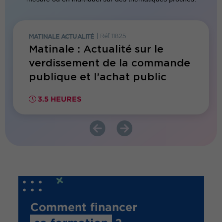
MATINALE ACTUALITÉ
|
Réf. 11825
MATINAL
es
Matinale : Actualité sur le
Matin
verdissement de la commande
comm
publique et l’achat public
durable
00€ HT
3.5 HEURES
3.5 
Comment financer