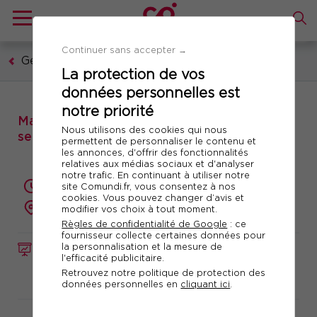
Continuer sans accepter →
Gestion publique
La protection de vos
données personnelles est
notre priorité
Matinale : L’Intelligence Artificielle au
Nous utilisons des cookies qui nous
service des achats publics
permettent de personnaliser le contenu et
les annonces, d'offrir des fonctionnalités
relatives aux médias sociaux et d'analyser
notre trafic. En continuant à utiliser notre
3.5 heures
site Comundi.fr, vous consentez à nos
cookies. Vous pouvez changer d’avis et
à distance
modifier vos choix à tout moment.
Règles de confidentialité de Google
: ce
fournisseur collecte certaines données pour
la personnalisation et la mesure de
FORMATION
Réf. 11822
l'efficacité publicitaire.
Retrouvez notre politique de protection des
Télécharger le programme
données personnelles en
cliquant ici
.