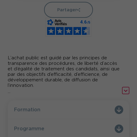
Partager
L’achat public est guidé par les principes de
transparence des procédures, de liberté d’accès
et d’égalité de traitement des candidats, ainsi que
par des objectifs d’efficacité, d’efficience, de
développement durable, de diffusion de
l’innovation.
...
Des systèmes d’IA existent déjà pour les marchés
publics. Outre la découverte de ces derniers et
des nouvelles opportunités qu’ils représentent
Formation
pour les acteurs publics, un certain nombre de
question se posent dès lors qu’ils peuvent
générer des données sensibles telles que des
Programme
spécifications, des critères, des méthodes
d’évaluation, des contrats, etc.