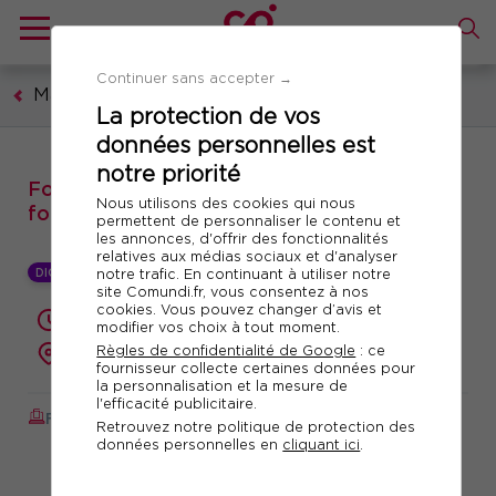
Continuer sans accepter →
Management et leadership
La protection de vos
données personnelles est
notre priorité
Formation : Réussir dans sa première
Nous utilisons des cookies qui nous
fonction d'encadrement !
permettent de personnaliser le contenu et
les annonces, d'offrir des fonctionnalités
relatives aux médias sociaux et d'analyser
DIGITAL LEARNING +
notre trafic. En continuant à utiliser notre
site Comundi.fr, vous consentez à nos
cookies. Vous pouvez changer d’avis et
2 jours (14 heures)
modifier vos choix à tout moment.
Règles de confidentialité de Google
: ce
présentiel ou à distance
fournisseur collecte certaines données pour
la personnalisation et la mesure de
l'efficacité publicitaire.
FORMATION AUGMENTÉE
Réf. 10918
Retrouvez notre politique de protection des
données personnelles en
cliquant ici
.
Télécharger le programme