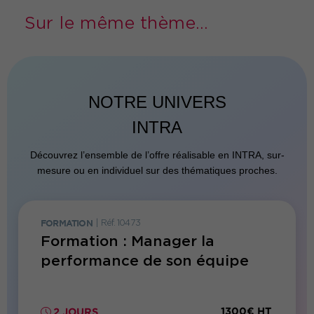
Sur le même thème...
NOTRE UNIVERS
INTRA
Découvrez l’ensemble de l’offre réalisable en INTRA, sur-
mesure ou en individuel sur des thématiques proches.
FORMATION
|
Réf. 10473
FORMATI
r
Formation : Manager la
Form
performance de son équipe
profi
00€ HT
1300€ HT
2 JOURS
1 JO