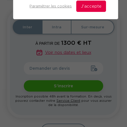
Paramétrer les cookies
J'accepte
Inter
Intra
Sur-mesure
1300
€ HT
À PARTIR DE
Voir nos dates et lieux
Demander un devis
S'inscrire
Inscription possible 48h avant la formation. En deçà, vous
pouvez contacter notre
Service Client
pour vous assurer
de la disponibilité.