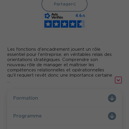
Partager
Les fonctions d'encadrement jouent un rôle
essentiel pour l'entreprise, en véritables relais des
orientations stratégiques. Comprendre son
nouveau rôle de manager et maîtriser les
compétences relationnelles et opérationnelles
qu'il requiert revêt donc une importance certaine
dans la stratégie de l'entreprise.
...
comprendre et cerner votre nouveau
Comment
rôle de manager
pour prendre un bon départ ?
Formation
les connaissances et les pratiques
Quelles sont
performantes
, essentielles à la gestion d'équipe ?
anticiper les tensions et démêler les
Comment
Programme
conflits
? Quelles méthodes et outils acquérir
atteindre ses résultats opérationnels
pour
?