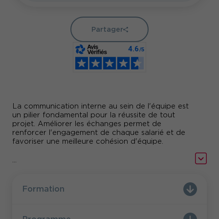
Partager
La communication interne au sein de l'équipe est
un pilier fondamental pour la réussite de tout
projet. Améliorer les échanges permet de
renforcer l'engagement de chaque salarié et de
favoriser une meilleure cohésion d'équipe.
Manager, c’est dépasser son statut d’expert et
...
savoir développer des compétences de gestion
a communication est
des relations humaines. L
donc l’outil principal du manager
qui doit
Formation
s’adapter en fonction des profils et des situations
rencontrés. Dans des situations de plus en plus
complexes, créer l’alliance entre membres de