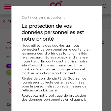
Continuer sans accepter →
Management et leadership
La protection de vos
données personnelles est
notre priorité
Formation : Communiquer efficacement avec
Nous utilisons des cookies qui nous
son équipe et sa hiérarchie
permettent de personnaliser le contenu et
les annonces, d'offrir des fonctionnalités
Mieux communiquer avec le DISC®
relatives aux médias sociaux et d'analyser
notre trafic. En continuant à utiliser notre
site Comundi.fr, vous consentez à nos
DIGITAL LEARNING +
cookies. Vous pouvez changer d’avis et
SESSION GARANTIE
modifier vos choix à tout moment.
Règles de confidentialité de Google
: ce
fournisseur collecte certaines données
2 jours (14 heures)
pour la personnalisation et la mesure de
l'efficacité publicitaire.
présentiel ou à distance
Retrouvez notre politique de protection
des données personnelles en
cliquant ici
.
FORMATION AUGMENTÉE
Réf. 10919