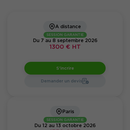
favoriser une collaboration harmonieuse.
En adoptant une communication efficace, vous
pourrez améliorer l'esprit d'équipe, mais
également établir un lien solide entre les
A distance
différentes parties de l'organisation.
SESSION GARANTIE
Du 7 au 8 septembre 2026
1300 € HT
S'incrire
Demander un devis
Paris
SESSION GARANTIE
Du 12 au 13 octobre 2026