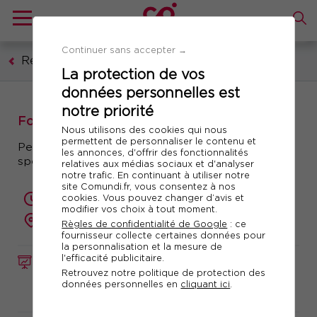
Continuer sans accepter →
Ressources humaines, formation, droit social
La protection de vos
données personnelles est
notre priorité
Formation : Paie BTP : la maîtrise
Nous utilisons des cookies qui nous
permettent de personnaliser le contenu et
Perfectionner ses connaissances sur les
les annonces, d'offrir des fonctionnalités
spécificités BTP et fiabiliser ses calculs
relatives aux médias sociaux et d'analyser
notre trafic. En continuant à utiliser notre
site Comundi.fr, vous consentez à nos
cookies. Vous pouvez changer d’avis et
2 jours (14 heures)
modifier vos choix à tout moment.
présentiel ou à distance
Règles de confidentialité de Google
: ce
fournisseur collecte certaines données pour
la personnalisation et la mesure de
l'efficacité publicitaire.
FORMATION
Réf. 10154
Retrouvez notre politique de protection des
données personnelles en
cliquant ici
.
Télécharger le programme