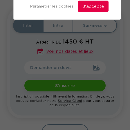
Paramétrer les cookies
J'accepte
Inter
Intra
Sur-mesure
1450
€ HT
À PARTIR DE
Voir nos dates et lieux
Demander un devis
S'inscrire
Inscription possible 48h avant la formation. En deçà, vous
pouvez contacter notre
Service Client
pour vous assurer
de la disponibilité.