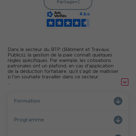
Partager
Dans le secteur du BTP (Bâtiment et Travaux
Publics), la gestion de la paie connaît quelques
règles spécifiques. Par exemple, les cotisations
patronales ont un plafond, en cas d'application
de la déduction forfaitaire, qu'il s'agit de maîtriser
si l'on souhaite travailler dans ce secteur.
...
Professionnels de la paie dans le BTP, nous vous
proposons une formation qui vous
accompagnera au quotidien afin de sécuriser et
Formation
d'actualiser vos pratiques.
Programme