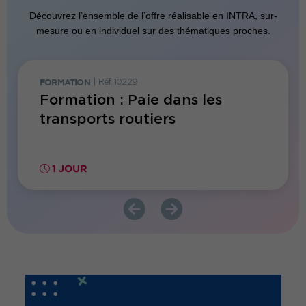
Découvrez l’ensemble de l’offre réalisable en INTRA, sur-
mesure ou en individuel sur des thématiques proches.
FORMATION
|
Réf. 10229
FORMATI
Formation : Paie dans les
Forma
es
transports routiers
repri
IA
1 JOUR
1 JO