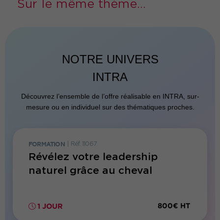
Sur le même thème...
NOTRE UNIVERS
INTRA
Découvrez l’ensemble de l’offre réalisable en INTRA, sur-
mesure ou en individuel sur des thématiques proches.
FORMATION
|
Réf. 11067
E-LEARN
g des
Révélez votre leadership
Parco
 des
naturel grâce au cheval
dista
mana
990€ HT
800€ HT
1 JOUR