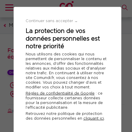
Continuer sans accepter →
Management et leadership
La protection de vos
données personnelles est
notre priorité
Formation : Managers, accompagnez votre
Nous utilisons des cookies qui nous
équipe en situation de crise
permettent de personnaliser le contenu et
les annonces, d'offrir des fonctionnalités
relatives aux médias sociaux et d'analyser
notre trafic. En continuant à utiliser notre
DIGITAL LEARNING +
site Comundi.fr, vous consentez à nos
cookies. Vous pouvez changer d’avis et
2 jours (14 heures)
modifier vos choix à tout moment.
Règles de confidentialité de Google
: ce
présentiel ou à distance
fournisseur collecte certaines données
pour la personnalisation et la mesure de
l'efficacité publicitaire.
FORMATION AUGMENTÉE
Réf. 10383
Retrouvez notre politique de protection
des données personnelles en
cliquant ici
.
Télécharger le programme