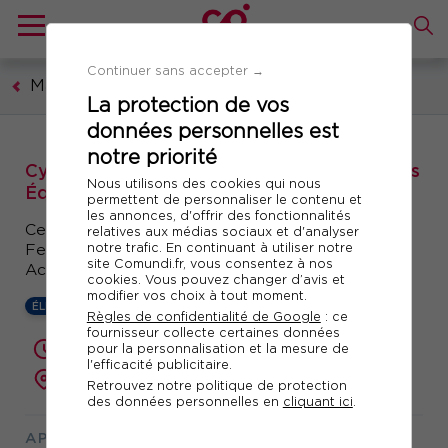
Continuer sans accepter →
Management et leadership
La protection de vos
données personnelles est
notre priorité
Cycle certifiant : Coaching des Individus, des
Nous utilisons des cookies qui nous
Équipes et des Organisations
permettent de personnaliser le contenu et
les annonces, d'offrir des fonctionnalités
Certification ICF International Coaching
relatives aux médias sociaux et d'analyser
notre trafic. En continuant à utiliser notre
Federation Activision CIEO - En partenariat avec
site Comundi.fr, vous consentez à nos
Activision Coaching Institute
cookies. Vous pouvez changer d’avis et
modifier vos choix à tout moment.
ÉLIGIBLE CPF
Règles de confidentialité de Google
: ce
fournisseur collecte certaines données
pour la personnalisation et la mesure de
20 jours (140 heures)
l'efficacité publicitaire.
présentiel ou à distance
Retrouvez notre politique de protection
des données personnelles en
cliquant ici
.
APPORTEURS AFFAIRES / FORMATION