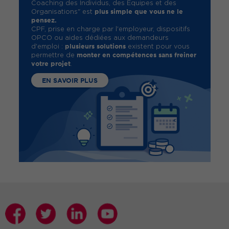
Coaching des Individus, des Équipes et des
plus simple que vous ne le
Organisations" est
pensez.
CPF, prise en charge par l'employeur, dispositifs
OPCO ou aides dédiées aux demandeurs
plusieurs solutions
d'emploi :
existent pour vous
monter en compétences sans freiner
permettre de
votre projet
.
EN SAVOIR PLUS