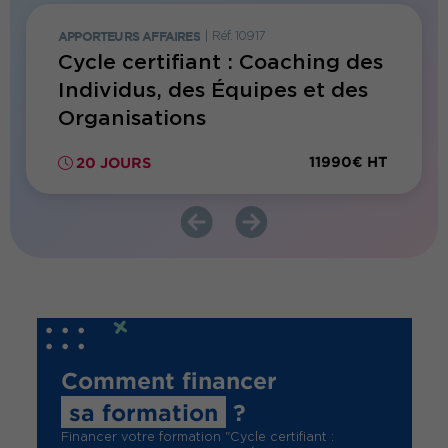
APPORTEURS AFFAIRES
|
Réf. 10917
FORMATI
Cycle certifiant : Coaching des
Révél
son
Individus, des Équipes et des
natur
Organisations
11990€ HT
20 JOURS
1 JO
Comment financer
sa formation
?
Financer votre formation "Cycle certifiant :