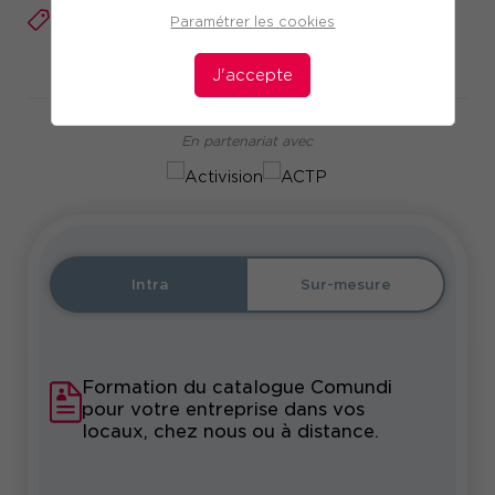
Réf. 10917
Paramétrer les cookies
Télécharger le programme
J'accepte
En partenariat avec
Intra
Sur-mesure
Formation du catalogue Comundi
pour votre entreprise dans vos
locaux, chez nous ou à distance.