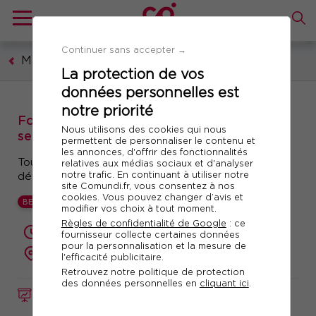
Continuer sans accepter →
Management et leadership
La protection de vos
données personnelles est
notre priorité
Formation : Bâtir et suivre le budget de son
Nous utilisons des cookies qui nous
service
permettent de personnaliser le contenu et
les annonces, d'offrir des fonctionnalités
Toutes les clés pour construire, piloter et
relatives aux médias sociaux et d'analyser
notre trafic. En continuant à utiliser notre
défendre son budget
site Comundi.fr, vous consentez à nos
cookies. Vous pouvez changer d’avis et
BEST
modifier vos choix à tout moment.
Règles de confidentialité de Google
: ce
2 jours (14 heures)
fournisseur collecte certaines données
pour la personnalisation et la mesure de
présentiel ou à distance
l'efficacité publicitaire.
Retrouvez notre politique de protection
des données personnelles en
cliquant ici
.
FORMATION
Réf. 10830