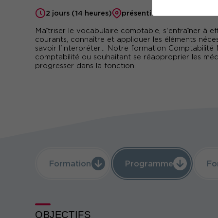
2 jours (14 heures)
présentiel ou à distance
Maîtriser le vocabulaire comptable, s'entraîner à 
courants, connaître et appliquer les éléments nécessa
savoir l'interpréter… Notre formation Comptabilit
comptabilité ou souhaitant se réapproprier les m
progresser dans la fonction.
Formation
Programme
Fo
OBJECTIFS