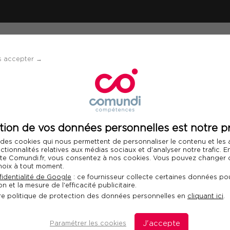
ÉVÈNEMENTS
SOLUTIONS
FINANCEMENT 
s accepter →
té Niveau 1
tion de vos données personnelles est notre pr
Télécharger le programme
 des cookies qui nous permettent de personnaliser le contenu et les
nctionnalités relatives aux médias sociaux et d'analyser notre trafic. 
 site Comundi.fr, vous consentez à nos cookies. Vous pouvez changer d
hoix à tout moment.
ilité Niveau 1
identialité de Google
: ce fournisseur collecte certaines données pou
n et la mesure de l'efficacité publicitaire.
Fo
re politique de protection des données personnelles en
cliquant ici
.
omptables courants, réaliser et
Com
dan
Paramétrer les cookies
J'accepte
dis