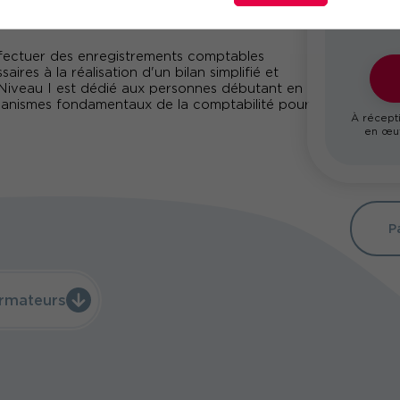
effectuer des enregistrements comptables
ires à la réalisation d'un bilan simplifié et
é Niveau I est dédié aux personnes débutant en
écanismes fondamentaux de la comptabilité pour
À récepti
en œuv
P
rmateurs