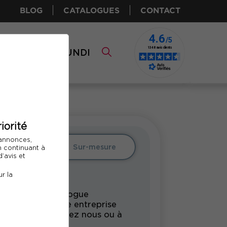
BLOG
CATALOGUES
CONTACT
I CPF
COMUNDI
iorité
 annonces,
Intra
Sur-mesure
En continuant à
’avis et
r la
rmation du catalogue
undi pour votre entreprise
s vos locaux, chez nous ou à
tance.