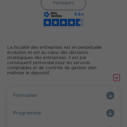
Partager
La fiscalité des entreprises est en perpétuelle
évolution et est au cœur des décisions
stratégiques des entreprises. Il est par
conséquent primordial pour les services
comptables et de contrôle de gestion d’en
maîtriser le dispositif.
...
Cette formation permettra aux participants d’en
connaître les fondamentaux, d’appréhender les
principaux impôts des entreprises tels que l’impôt
Formation
sur les sociétés, la TVA, la CET, la CFE, la CVAE
etc… et de souscrire les déclarations fiscales
essentielles.
Programme