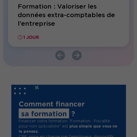
réter
Formation : Valoriser les
Forma
données extra-comptables de
spéci
l’entreprise
550€ HT
1 JOUR
2 JO
Comment financer
sa formation
?
Financer votre formation "Formation : Fiscalité
plus simple que vous ne
pour non spécialiste" est
le pensez.
CPF, prise en charge par l'employeur, dispositifs