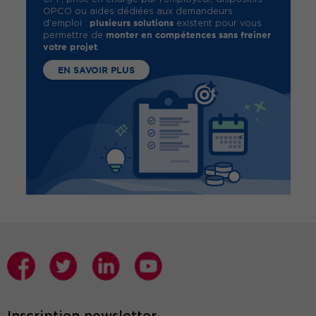
OPCO ou aides dédiées aux demandeurs
plusieurs solutions
d'emploi :
existent pour vous
monter en compétences sans freiner
permettre de
votre projet
.
EN SAVOIR PLUS
Inscription newsletter