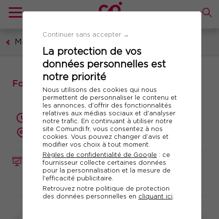
Continuer sans accepter →
Management et leadership
La protection de vos
données personnelles est
notre priorité
Formation : Fiscalité pour non spécialiste
Nous utilisons des cookies qui nous
permettent de personnaliser le contenu et
les annonces, d'offrir des fonctionnalités
relatives aux médias sociaux et d'analyser
2 jours (14 heures)
notre trafic. En continuant à utiliser notre
site Comundi.fr, vous consentez à nos
présentiel ou à distance
cookies. Vous pouvez changer d’avis et
modifier vos choix à tout moment.
Règles de confidentialité de Google
: ce
FORMATION
Réf. 10488
fournisseur collecte certaines données
pour la personnalisation et la mesure de
l'efficacité publicitaire.
Télécharger le programme
Retrouvez notre politique de protection
des données personnelles en
cliquant ici
.