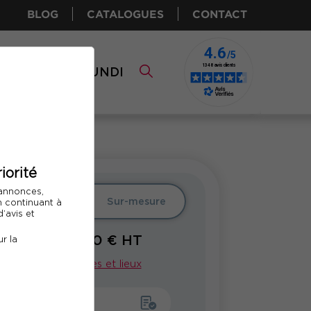
BLOG
CATALOGUES
CONTACT
I CPF
COMUNDI
iorité
 annonces,
er
Intra
Sur-mesure
En continuant à
’avis et
1450
€ HT
r la
À PARTIR DE
Voir nos dates et lieux
emander un devis