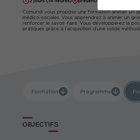
2 jours (14 heures)
présentiel ou à distance
Comundi vous propose une formation animer un gro
médico-sociales. Vous apprendrez à animer un gro
renforcer le savoir-faire. Vous développerez la po
pratiques grâce à l’acquisition d’une solide méthod
Formation
Programme
Fo
OBJECTIFS