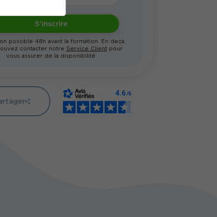
S'inscrire
ion possible 48h avant la formation. En deçà,
ouvez contacter notre
Service Client
pour
vous assurer de la disponibilité.
artager