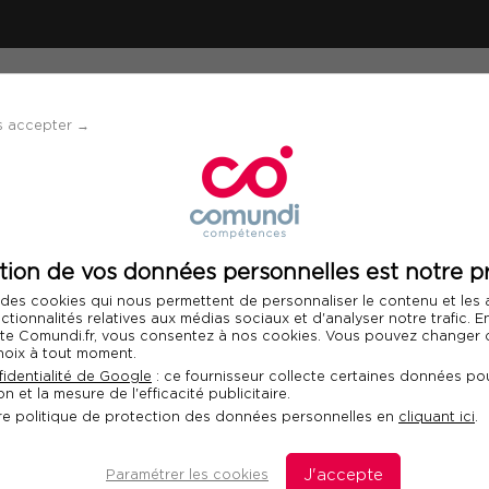
ÉVÈNEMENTS
SOLUTIONS
FINANCEMENT 
s accepter →
ation : Animer un groupe en analyse de pratiques
tion de vos données personnelles est notre pr
Télécharger le programme
 des cookies qui nous permettent de personnaliser le contenu et les
Int
nctionnalités relatives aux médias sociaux et d'analyser notre trafic. 
 site Comundi.fr, vous consentez à nos cookies. Vous pouvez changer d
hoix à tout moment.
 un groupe en
identialité de Google
: ce fournisseur collecte certaines données pou
n et la mesure de l'efficacité publicitaire.
s
re politique de protection des données personnelles en
cliquant ici
.
Paramétrer les cookies
J'accepte
D