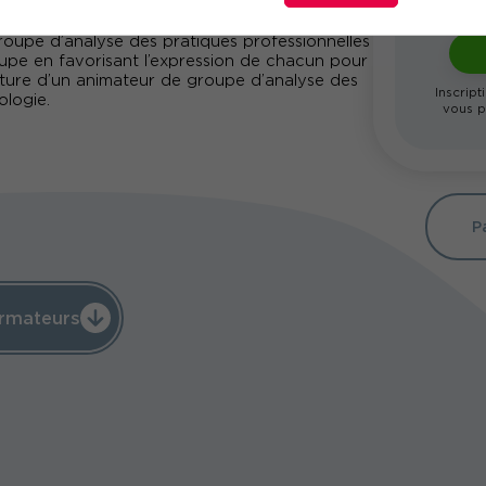
upe d’analyse des pratiques professionnelles
upe en favorisant l’expression de chacun pour
sture d’un animateur de groupe d’analyse des
Inscript
ologie.
vous p
P
rmateurs