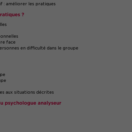
f : améliorer les pratiques
ratiques ?
lles
onnelles
ire face
rsonnes en difficulté dans le groupe
upe
upe
s aux situations décrites
 du psychologue analyseur