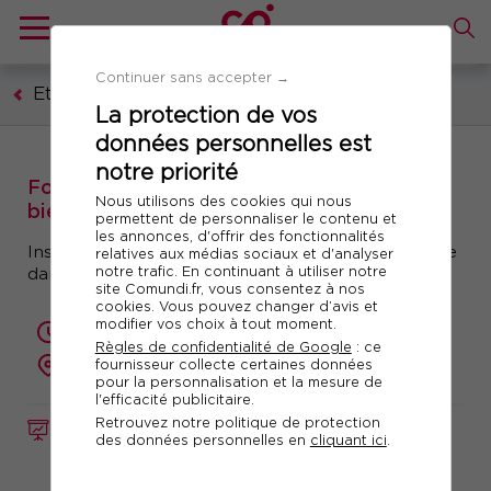
Continuer sans accepter →
Etablissements sanitaires et médico-sociaux
La protection de vos
données personnelles est
notre priorité
Formation : Assurer le rôle de Référent(e)
Nous utilisons des cookies qui nous
bientraitance en ESMS
permettent de personnaliser le contenu et
les annonces, d'offrir des fonctionnalités
Instaurer une culture pérenne de la bientraitance
relatives aux médias sociaux et d'analyser
notre trafic. En continuant à utiliser notre
dans son établissement
site Comundi.fr, vous consentez à nos
cookies. Vous pouvez changer d’avis et
modifier vos choix à tout moment.
2 jours (14 heures)
Règles de confidentialité de Google
: ce
fournisseur collecte certaines données
présentiel ou à distance
pour la personnalisation et la mesure de
l'efficacité publicitaire.
Retrouvez notre politique de protection
FORMATION
Réf. 10025
des données personnelles en
cliquant ici
.
Télécharger le programme