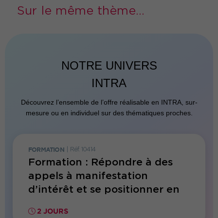
Sur le même thème...
NOTRE UNIVERS
INTRA
Découvrez l’ensemble de l’offre réalisable en INTRA, sur-
mesure ou en individuel sur des thématiques proches.
FORMATION
|
Réf. 10414
FORMATI
ivité
Formation : Répondre à des
Forma
appels à manifestation
d’intérêt et se positionner en
vue de futurs appels à projets
450€ HT
2 JOURS
2 JO