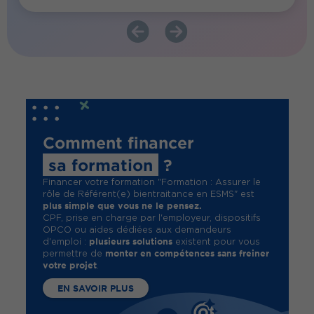
Comment financer
sa formation
?
Financer votre formation "Formation : Assurer le
rôle de Référent(e) bientraitance en ESMS" est
plus simple que vous ne le pensez.
CPF, prise en charge par l'employeur, dispositifs
OPCO ou aides dédiées aux demandeurs
plusieurs solutions
d'emploi :
existent pour vous
monter en compétences sans freiner
permettre de
votre projet
.
EN SAVOIR PLUS