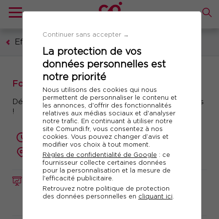
Continuer sans accepter →
Efficacité professionnelle
La protection de vos
données personnelles est
notre priorité
Formation : Devenir Consultant
Nous utilisons des cookies qui nous
permettent de personnaliser le contenu et
Développez votre activité de conseil avec succès
les annonces, d'offrir des fonctionnalités
!
relatives aux médias sociaux et d'analyser
notre trafic. En continuant à utiliser notre
site Comundi.fr, vous consentez à nos
cookies. Vous pouvez changer d’avis et
2 jours (14 heures)
modifier vos choix à tout moment.
présentiel ou à distance
Règles de confidentialité de Google
: ce
fournisseur collecte certaines données
pour la personnalisation et la mesure de
l'efficacité publicitaire.
FORMATION
Réf. 13214
Retrouvez notre politique de protection
des données personnelles en
cliquant ici
.
Télécharger le programme