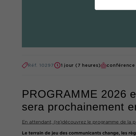
Réf. 10297
1 jour (7 heures)
conférence
PROGRAMME 2026 en co
sera prochainement en
En attendant, (re)découvrez le programme de la p
Le terrain de jeu des communicants change, les règ