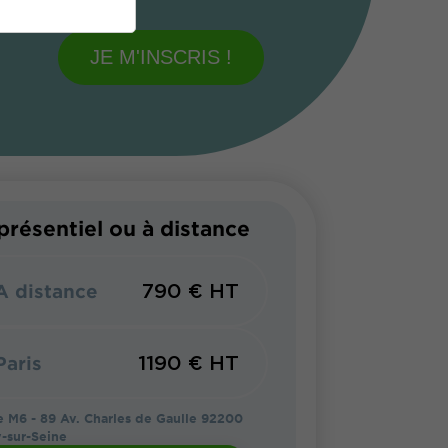
JE M'INSCRIS !
présentiel ou à distance
790 € HT
A distance
1190 € HT
Paris
 M6 - 89 Av. Charles de Gaulle 92200
y-sur-Seine