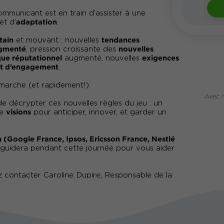
communicant est en train d’assister à une
adaptation
et d’
.
tain
tendances
et mouvant : nouvelles
agmenté
nouvelles
, pression croissante des
que réputationnel
exigences
augmenté, nouvelles
et d’engagement
.
n marche (et rapidement!).
Avec l
e décrypter ces nouvelles règles du jeu : un
visions
de
pour anticiper, innover, et garder un
n (Google France, Ipsos, Ericsson France, Nestlé
guidera pendant cette journée pour vous aider
 contacter Caroline Dupire, Responsable de la