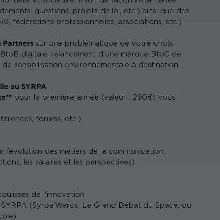
utionnelle et sociétale. Il suit de façon instantanée
ements, questions, projets de loi, etc.) ainsi que des
, fédérations professionnelles, associations, etc.)
 Partners
sur une problématique de votre choix.
BtoB digitale, relancement d'une marque BtoC de
e sensibilisation environnementale à destination
elle au SYRPA
te**
pour la première année (valeur : 290€) vous
férences, forums, etc.)
r l’évolution des métiers de la communication,
tions, les salaires et les perspectives)
oulisses de l'innovation
du SYRPA (Syrpa’Wards, Le Grand Débat du Space, ou
cole)