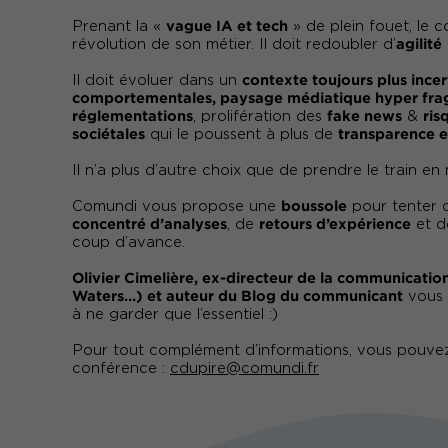
vague IA et tech
Prenant la «
» de plein fouet, le 
agilité
révolution de son métier. Il doit redoubler d’
contexte toujours plus incer
Il doit évoluer dans un
comportementales, paysage médiatique hyper fr
réglementations
fake news
ris
, prolifération des
&
sociétales
transparence 
qui le poussent à plus de
Il n’a plus d’autre choix que de prendre le train e
boussole
Comundi vous propose une
pour tenter d
concentré d’analyses
retours d’expérience
, de
et 
coup d’avance.
Olivier Cimelière, ex-directeur de la communicatio
Waters…) et auteur du Blog du communicant
vous 
à ne garder que l’essentiel :)
Pour tout complément d’informations, vous pouvez
conférence :
cdupire@comundi.fr