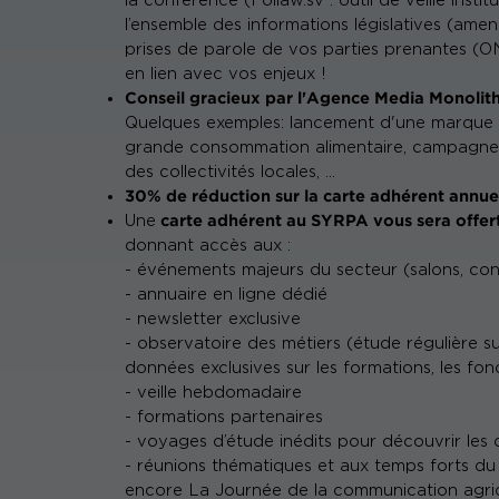
la conférence (Follaw.sv : outil de veille instit
l’ensemble des informations législatives (amend
prises de parole de vos parties prenantes (ONG
en lien avec vos enjeux !
Conseil gracieux par l'Agence Media Monolith
Quelques exemples: lancement d'une marque 
grande consommation alimentaire, campagne d
des collectivités locales, ...
30% de réduction sur la carte adhérent annu
carte adhérent au SYRPA vous sera offer
Une
donnant accès aux :
- événements majeurs du secteur (salons, con
- annuaire en ligne dédié
- newsletter exclusive
- observatoire des métiers (étude régulière su
données exclusives sur les formations, les fonc
- veille hebdomadaire
- formations partenaires
- voyages d’étude inédits pour découvrir les c
- réunions thématiques et aux temps forts 
encore La Journée de la communication agri