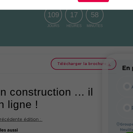
109
17
58
JOURS
HEURES
MINUTES
Télécharger la brochure
En 
nstruction ... il
 ligne !
récédente édition :
Groupe
Neuill
les aussi