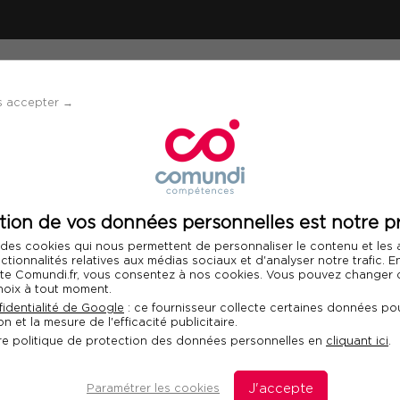
ÉVÈNEMENTS
SOLUTIONS
FINANCEMENT 
s accepter →
munication
tion de vos données personnelles est notre pr
CONFÉRENCE D'ACTUALITÉ
 des cookies qui nous permettent de personnaliser le contenu et les
Tendances Commun
nctionnalités relatives aux médias sociaux et d'analyser notre trafic. 
 site Comundi.fr, vous consentez à nos cookies. Vous pouvez changer d
hoix à tout moment.
Le rendez-vous annuel des p
identialité de Google
: ce fournisseur collecte certaines données pou
communication
n et la mesure de l'efficacité publicitaire.
re politique de protection des données personnelles en
cliquant ici
.
MARDI 24 NOVEMBRE 2026
PRÉS
Paramétrer les cookies
J'accepte