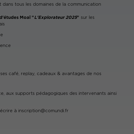
nt dans tous les domaines de la communication
 d'études Moaï "
L'Explorateur 2025
"
sur les
is
ce
érence
pauses café, replay, cadeaux & avantages de nos
ce, aux supports pédagogiques des intervenants ainsi
 écrire à
inscription@comundi.fr