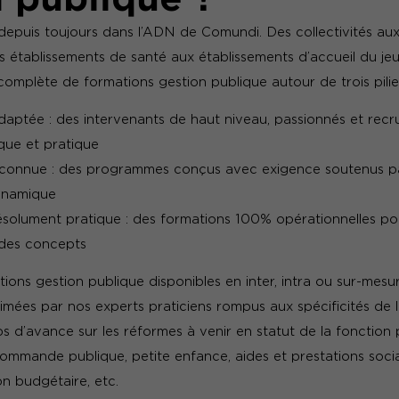
 depuis toujours dans l’ADN de Comundi. Des collectivités aux
es établissements de santé aux établissements d’accueil du je
omplète de formations gestion publique autour de trois pilier
daptée : des intervenants de haut niveau, passionnés et recr
que et pratique
econnue : des programmes conçus avec exigence soutenus 
dynamique
solument pratique : des formations 100% opérationnelles pou
des concepts
ons gestion publique disponibles en inter, intra ou sur-mesure
mées par nos experts praticiens rompus aux spécificités de 
 d’avance sur les réformes à venir en statut de la fonction 
ommande publique, petite enfance, aides et prestations socia
on budgétaire, etc.