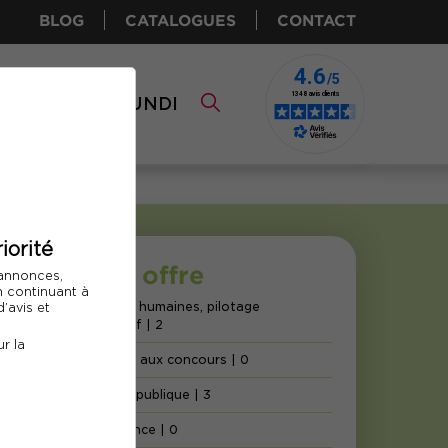
BLOG
CATALOGUES
CONTACT
I CPF
COMUNDI
iorité
Notre offre
 annonces,
En continuant à
Ressources humaines, pilotage
’avis et
administratif
| 2
r la
Préparation aux concours
| 0
Commande publique
| 3
Petite enfance
| 0