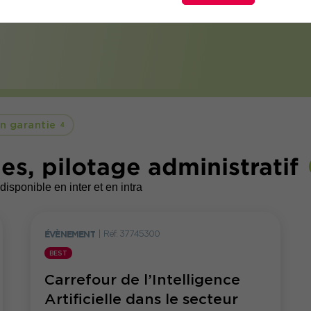
n garantie
4
s, pilotage administratif
disponible en inter et en intra
ÉVÈNEMENT
|
Réf. 37745300
BEST
Carrefour de l’Intelligence
Artificielle dans le secteur