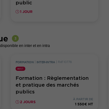
public
1 JOUR
ue
3
disponible en inter et en intra
FORMATION
|
INTER-INTRA
|
Réf. 10778
BEST
Formation : Règlementation
et pratique des marchés
publics
À PARTIR DE
2 JOURS
1 550€ HT