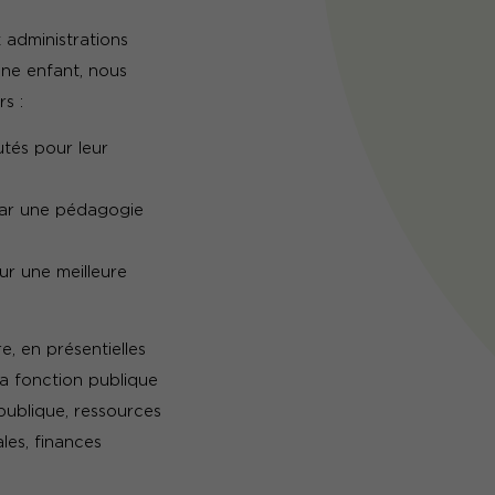
 administrations
une enfant, nous
s :
utés pour leur
par une pédagogie
r une meilleure
, en présentielles
la fonction publique
publique, ressources
les, finances