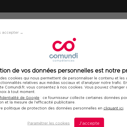
ÉVÈNEMENTS
SOLUTIONS
FINANCEMENT 
s accepter →
tion de vos données personnelles est notre pr
 des cookies qui nous permettent de personnaliser le contenu et les
nctionnalités relatives aux médias sociaux et d'analyser notre trafic. 
 site Comundi.fr, vous consentez à nos cookies. Vous pouvez changer d
hoix à tout moment.
identialité de Google
: ce fournisseur collecte certaines données pou
on publique
n et la mesure de l'efficacité publicitaire.
re politique de protection des données personnelles en
cliquant ici
.
accompagner les acteurs publics dans la réussite
Paramétrer les cookies
J'accepte
la modernisation de la fonction publique.