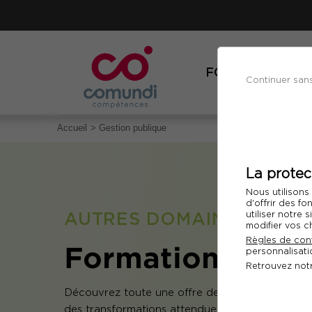
FORMATIONS
Continuer san
Accueil
Gestion publique
La protec
Nous utilisons
d'offrir des fo
AUTRES DOMAINES
utiliser notre
modifier vos c
Règles de conf
Formation Gesti
personnalisatio
Retrouvez not
Découvrez toute une offre de formations afin d’
des transformations attendues dans le cadre de 