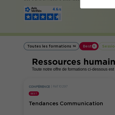
Toutes les formations
Best
Sessio
56
6
Ressources humaine
Toute notre offre de formations ci-dessous est 
CONFÉRENCE
|
Réf. 10297
BEST
Tendances Communication