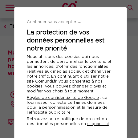
Continuer sans accepter →
Etablissements sanitaires et médico-sociaux
La protection de vos
données personnelles est
notre priorité
Matinale : quelle politique pour les
Nous utilisons des cookies qui nous
personnels de santé ? Recrutement,
permettent de personnaliser le contenu et
fidélisation, développement marque
les annonces, d'offrir des fonctionnalités
relatives aux médias sociaux et d'analyser
employeur
notre trafic. En continuant à utiliser notre
site Comundi.fr, vous consentez à nos
cookies. Vous pouvez changer d’avis et
modifier vos choix à tout moment.
4 heures
Règles de confidentialité de Google
: ce
fournisseur collecte certaines données
à distance
pour la personnalisation et la mesure de
l'efficacité publicitaire.
Retrouvez notre politique de protection
FORMATION
Réf. 12084
des données personnelles en
cliquant ici
.
Télécharger le programme