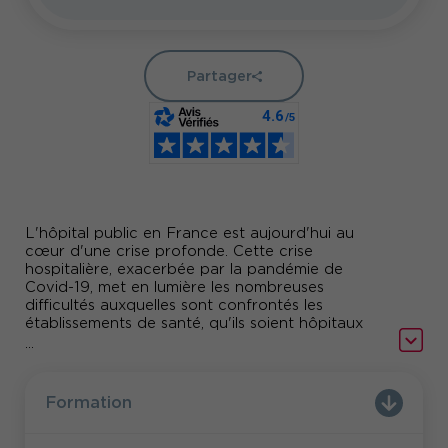
Partager
L'hôpital public en France est aujourd'hui au
cœur d'une crise profonde. Cette crise
hospitalière, exacerbée par la pandémie de
Covid-19, met en lumière les nombreuses
difficultés auxquelles sont confrontés les
établissements de santé, qu'ils soient hôpitaux
publics ou privés.
...
Les conditions de travail des professionnels de
santé, y compris les médecins et les soignants,
Formation
sont particulièrement préoccupantes.