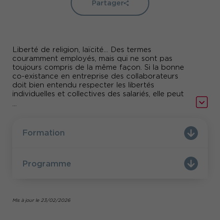
Partager
Liberté de religion, laïcité... Des termes
couramment employés, mais qui ne sont pas
toujours compris de la même façon. Si la bonne
co-existance en entreprise des collaborateurs
doit bien entendu respecter les libertés
individuelles et collectives des salariés, elle peut
néanmoins être contrariée, par des
...
comportements qui font débat au sein de sa
communauté de travail.
Formation
Sur ce sujet extrêmement sensible, en tant
qu'employeur, que pouvez-vous faire et ne pas
faire ? À partir de quand devez-vous intervenir
Programme
afin de sanctionner ? Quelles actions pouvez-
vous mettre en place afin de sensibiliser les
managers, les équipes et prévenir d'éventuelles
tensions liées à une pratique religieuse ?
Mis à jour le 23/02/2026
Bénéficiez d'une formation qui vous permettra
de décortiquer toutes ces questions autour du