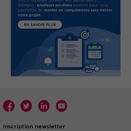
OPCO ou aides dédiées aux demandeurs
plusieurs solutions
d'emploi :
existent pour vous
monter en compétences sans freiner
permettre de
votre projet
.
EN SAVOIR PLUS
Inscription newsletter