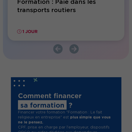
Formation : Paie dans les
Forma
es
transports routiers
repri
IA
1 JOUR
1 JO
Comment financer
sa formation
?
Financer votre formation "Formation : Le fait
plus simple que vous
religieux en entreprise" est
ne le pensez.
CPF, prise en charge par l'employeur, dispositifs