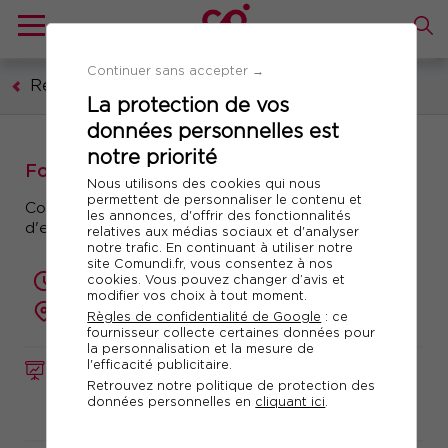
Continuer sans accepter →
Ressources humaines, formation, droit social
La protection de vos
données personnelles est
notre priorité
Formation : Le fait religieux en entreprise
Nous utilisons des cookies qui nous
permettent de personnaliser le contenu et
Connaissance des principes, enjeux et partage
les annonces, d'offrir des fonctionnalités
d'expériences
relatives aux médias sociaux et d'analyser
notre trafic. En continuant à utiliser notre
site Comundi.fr, vous consentez à nos
cookies. Vous pouvez changer d’avis et
1 jour (7 heures)
modifier vos choix à tout moment.
à distance
Règles de confidentialité de Google
: ce
fournisseur collecte certaines données pour
la personnalisation et la mesure de
l'efficacité publicitaire.
FORMATION
Réf. 10243
Retrouvez notre politique de protection des
données personnelles en
cliquant ici
.
Télécharger le programme