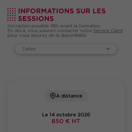
fait religieux en entreprise, d'apporter des
solutions concrètes qui permettent de construire
INFORMATIONS SUR LES
des relations plus apaisées au sein de la
SESSIONS
communauté de travail.
Inscription possible 48h avant la formation.
En deçà, vous pouvez contacter notre
Service Client
pour vous assurez de la disponibilité.
Dates
A distance
Le 14 octobre 2026
850 € HT