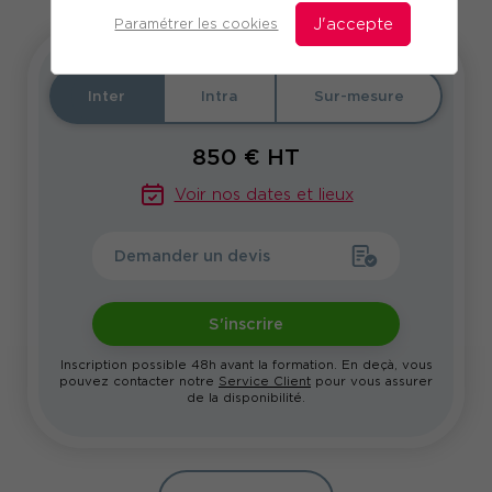
Paramétrer les cookies
J'accepte
Inter
Intra
Sur-mesure
850
€ HT
Voir nos dates et lieux
Demander un devis
S'inscrire
Inscription possible 48h avant la formation. En deçà, vous
pouvez contacter notre
Service Client
pour vous assurer
de la disponibilité.