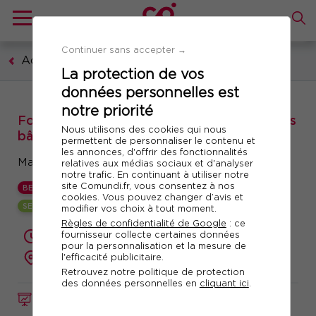
Continuer sans accepter →
Achats et services généraux
La protection de vos
données personnelles est
notre priorité
Formation : Optimiser la maintenance de vos
Nous utilisons des cookies qui nous
bâtiments
permettent de personnaliser le contenu et
les annonces, d'offrir des fonctionnalités
Maintenir votre patrimoine dans le marché
relatives aux médias sociaux et d'analyser
notre trafic. En continuant à utiliser notre
site Comundi.fr, vous consentez à nos
BEST
cookies. Vous pouvez changer d’avis et
SESSION GARANTIE
modifier vos choix à tout moment.
Règles de confidentialité de Google
: ce
fournisseur collecte certaines données
2 jours (14 heures)
pour la personnalisation et la mesure de
l'efficacité publicitaire.
présentiel ou à distance
Retrouvez notre politique de protection
des données personnelles en
cliquant ici
.
FORMATION
Réf. 10915