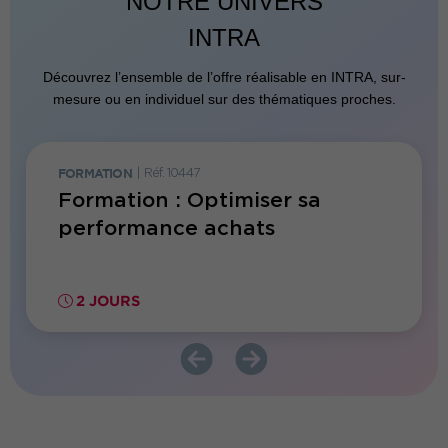
NOTRE UNIVERS
INTRA
Découvrez l’ensemble de l’offre réalisable en INTRA, sur-
mesure ou en individuel sur des thématiques proches.
FORMATION
|
Réf. 10447
FORMATI
hats :
Formation : Optimiser sa
Form
diques
performance achats
au se
éner
2 JOURS
2 JO