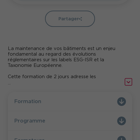
Partager
La maintenance de vos bâtiments est un enjeu
fondamental au regard des évolutions
réglementaires sur les labels ESG-ISR et la
Taxonomie Européenne.
Cette formation de 2 jours adresse les
problématiques économiques, techniques,
...
juridiques et environnementales qui sont les piliers
de la future gestion immobilière en France et à
Elle vous permettra d’évaluer
l’internationale !
Formation
vos bâtiments, de programmer vos interventions
prioritaires, de construire votre budget de
maintenance et d’optimiser votre programme
Programme
d’entretien et de maintenance sur le long terme.