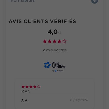
Formateurs
AVIS CLIENTS VÉRIFIÉS
4,0
/5
2
avis vérifiés
nte
R.A.S.
Cet
et 
A A.
01/07/2024
2
ma
t.
jou