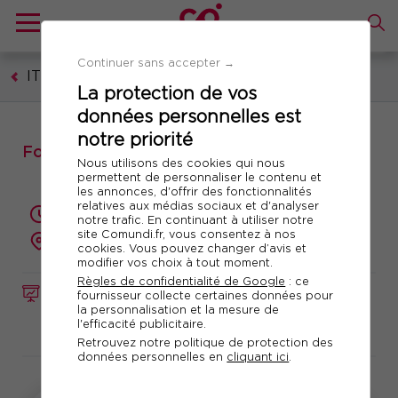
Continuer sans accepter →
IT - Technologies numériques
La protection de vos
données personnelles est
notre priorité
Formation : Microsoft Teams – L’essentiel
Nous utilisons des cookies qui nous
permettent de personnaliser le contenu et
les annonces, d'offrir des fonctionnalités
relatives aux médias sociaux et d'analyser
1 jour (7 heures)
notre trafic. En continuant à utiliser notre
site Comundi.fr, vous consentez à nos
présentiel ou à distance
cookies. Vous pouvez changer d’avis et
modifier vos choix à tout moment.
Règles de confidentialité de Google
: ce
FORMATION
Réf. 12761
fournisseur collecte certaines données pour
la personnalisation et la mesure de
l'efficacité publicitaire.
Télécharger le programme
Retrouvez notre politique de protection des
données personnelles en
cliquant ici
.