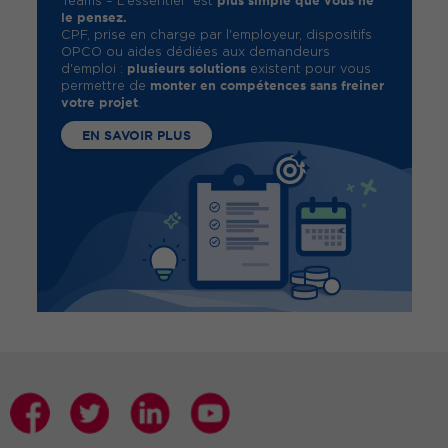
plus simple que vous ne
Teams – L’essentiel" est
le pensez.
CPF, prise en charge par l'employeur, dispositifs
OPCO ou aides dédiées aux demandeurs
plusieurs solutions
d'emploi :
existent pour vous
monter en compétences sans freiner
permettre de
votre projet
.
EN SAVOIR PLUS