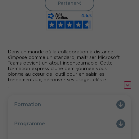
Partager
Dans un monde où la collaboration à distance
s’impose comme un standard, maîtriser Microsoft
Teams devient un atout incontournable. Cette
formation express d’une demi-journée vous
plonge au cœur de l’outil pour en saisir les
fondamentaux, découvrir ses usages clés et
optimiser votre quotidien professionnel. Que
...
vous soyez novice ou utilisateur occasionnel,
vous repartirez avec les bons réflexes pour
échanger, partager, organiser et collaborer en
Formation
toute simplicité. Pratique, concrète, rythmée :
cette session vous donnera les clés pour faire de
Teams un vrai levier de productivité.
Programme