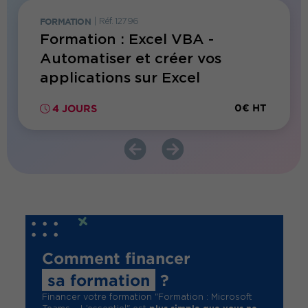
FORMATION
|
Réf. 12796
FORMATI
 &
Formation : Excel VBA -
Forma
Automatiser et créer vos
L’ess
cel
applications sur Excel
0€ HT
0€ HT
4 JOURS
1 JO
Comment financer
sa formation
?
Financer votre formation "Formation : Microsoft