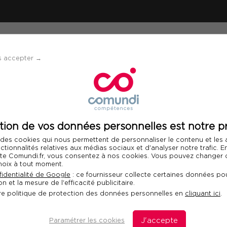
ÉVÈNEMENTS
SOLUTIONS
FINANCEMENT 
s accepter →
rarchique
tion de vos données personnelles est notre pr
Télécharger le programme
 des cookies qui nous permettent de personnaliser le contenu et les
Int
nctionnalités relatives aux médias sociaux et d'analyser notre trafic. 
 site Comundi.fr, vous consentez à nos cookies. Vous pouvez changer d
hoix à tout moment.
ement non
identialité de Google
: ce fournisseur collecte certaines données pou
n et la mesure de l'efficacité publicitaire.
re politique de protection des données personnelles en
cliquant ici
.
 et s'affirmer sans être chef
Paramétrer les cookies
J'accepte
D