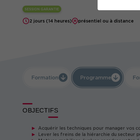
SESSION GARANTIE
2 jours (14 heures)
présentiel ou à distance
Formation
Programme
Fo
OBJECTIFS
Acquérir les techniques pour manager vos co
Lever les freins de la hiérarchie du secteur p