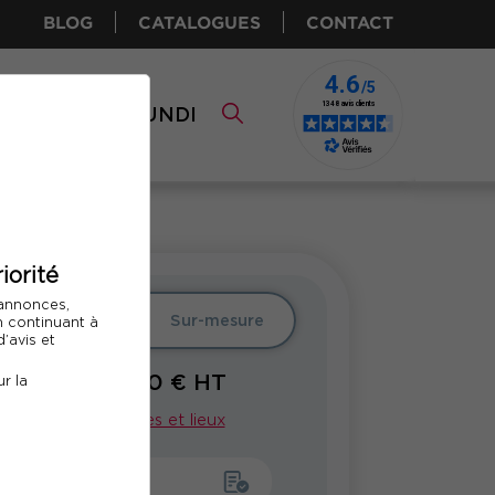
BLOG
CATALOGUES
CONTACT
I CPF
COMUNDI
iorité
 annonces,
er
Intra
Sur-mesure
En continuant à
’avis et
1300
€ HT
r la
À PARTIR DE
Voir nos dates et lieux
emander un devis