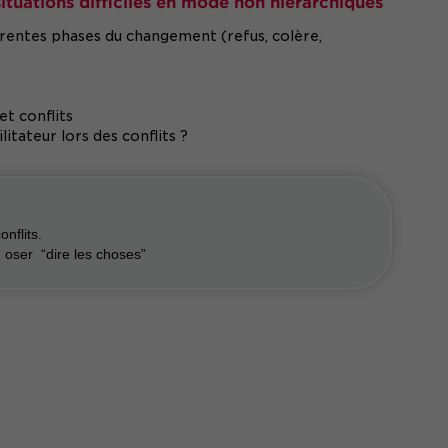
tuations difficiles en mode non hiérarchiques
entes phases du changement (refus, colère,
et conflits
itateur lors des conflits ?
nflits.
 oser “dire les choses”