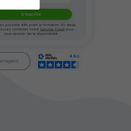
S'inscrire
ion possible 48h avant la formation. En deçà,
ouvez contacter notre
Service Client
pour
vous assurer de la disponibilité.
artager