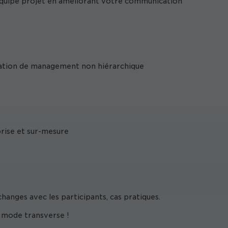
 équipe projet en améliorant votre communication
uation de management non hiérarchique
prise et sur-mesure
hanges avec les participants, cas pratiques.
 mode transverse !