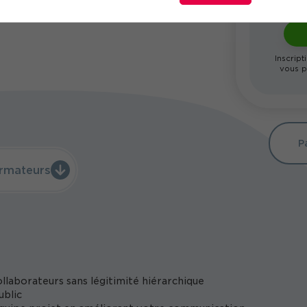
Inscript
vous p
P
rmateurs
llaborateurs sans légitimité hiérarchique
ublic