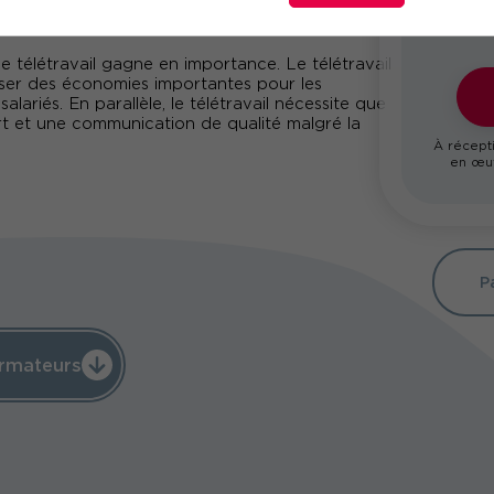
e télétravail gagne en importance. Le télétravail
aliser des économies importantes pour les
salariés. En parallèle, le télétravail nécessite que
ort et une communication de qualité malgré la
À récepti
en œuv
P
rmateurs