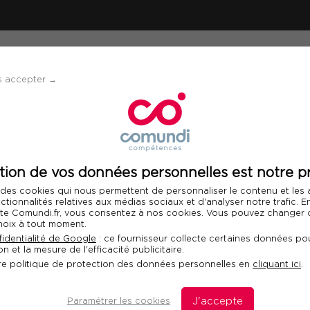
ÉVÈNEMENTS
SOLUTIONS
FINANCEMENT 
s accepter →
 en télétravail
tion de vos données personnelles est notre pr
Télécharger le programme
 des cookies qui nous permettent de personnaliser le contenu et les
nctionnalités relatives aux médias sociaux et d'analyser notre trafic. 
 site Comundi.fr, vous consentez à nos cookies. Vous pouvez changer d
hoix à tout moment.
icace en télétravail
identialité de Google
: ce fournisseur collecte certaines données pou
n et la mesure de l'efficacité publicitaire.
Fo
re politique de protection des données personnelles en
cliquant ici
.
ntenir le lien à distance
Com
dan
Paramétrer les cookies
J'accepte
dis