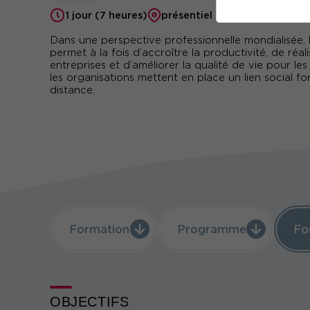
1 jour (7 heures)
présentiel ou à distance
Dans une perspective professionnelle mondialisée, l
permet à la fois d’accroître la productivité, de ré
entreprises et d’améliorer la qualité de vie pour les 
les organisations mettent en place un lien social f
distance.
Formation
Programme
Fo
OBJECTIFS