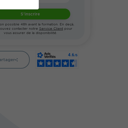
S'inscrire
ion possible 48h avant la formation. En deçà,
ouvez contacter notre
Service Client
pour
vous assurer de la disponibilité.
artager