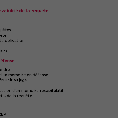
evabilité de la requête
quêtes
uête
tte obligation
sifs
défense
pondre
n d'un mémoire en défense
 fournir au juge
uction d’un mémoire récapitulatif
t » de la requête
 REP