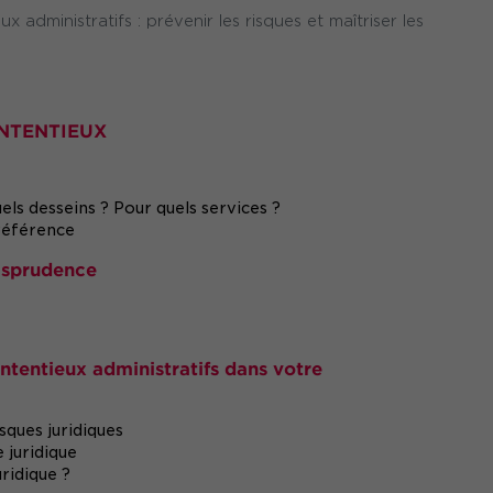
administratifs : prévenir les risques et maîtriser les
ONTENTIEUX
uels desseins ? Pour quels services ?
 référence
risprudence
ontentieux administratifs dans votre
isques juridiques
e juridique
uridique ?