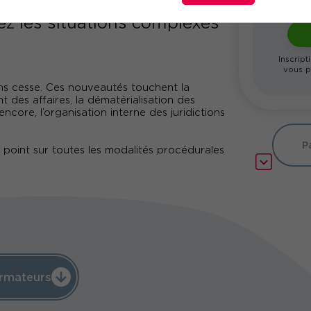
ez les situations complexes
Inscript
vous p
ans cesse. Ces nouveautés touchent la
nt des affaires, la dématérialisation des
ncore, l’organisation interne des juridictions
P
point sur toutes les modalités procédurales
rmateurs