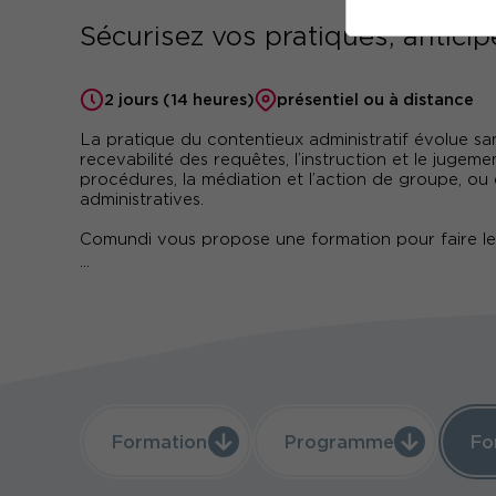
Sécurisez vos pratiques, anticip
2 jours (14 heures)
présentiel ou à distance
La pratique du contentieux administratif évolue s
recevabilité des requêtes, l’instruction et le jugeme
procédures, la médiation et l’action de groupe, ou e
administratives.
Comundi vous propose une formation pour faire le 
...
Formation
Programme
Fo