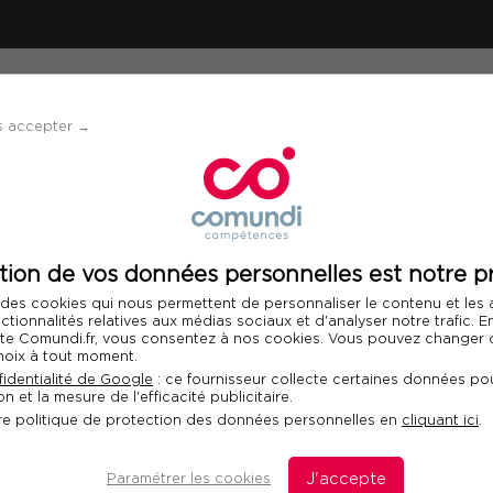
ÉVÈNEMENTS
SOLUTIONS
FINANCEMENT 
s accepter →
atifs : prévenir les risques et maîtriser les procédures
tion de vos données personnelles est notre pr
Télécharger le programme
 des cookies qui nous permettent de personnaliser le contenu et les
Int
nctionnalités relatives aux médias sociaux et d'analyser notre trafic. 
 site Comundi.fr, vous consentez à nos cookies. Vous pouvez changer d
hoix à tout moment.
eux administratifs :
identialité de Google
: ce fournisseur collecte certaines données pou
n et la mesure de l'efficacité publicitaire.
 et maîtriser les
re politique de protection des données personnelles en
cliquant ici
.
Paramétrer les cookies
J'accepte
D