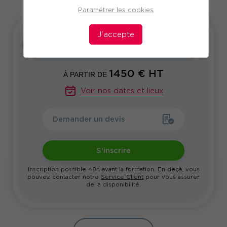
Paramétrer les cookies
J'accepte
Inter
Intra
Sur-mesure
1450
€ HT
À PARTIR DE
Voir nos dates et lieux
Demander un devis
S'inscrire
Inscription possible 48h avant la formation. En deçà, vous
pouvez contacter notre
Service Client
pour vous assurer
de la disponibilité.