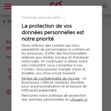
Continuer sans accepter →
Ressources humaines, formation, droit social
La protection de vos
données personnelles est
notre priorité
Formation : Comité Social et Economique
Nous utilisons des cookies qui nous
pour les entreprises de plus de 50 salariés
permettent de personnaliser le contenu et
les annonces, d'offrir des fonctionnalités
Assurer son mandat au sein du CSE
relatives aux médias sociaux et d'analyser
notre trafic. En continuant à utiliser notre
site Comundi.fr, vous consentez à nos
cookies. Vous pouvez changer d’avis et
2 jours (14 heures)
modifier vos choix à tout moment.
présentiel ou à distance
Règles de confidentialité de Google
: ce
fournisseur collecte certaines données
pour la personnalisation et la mesure de
l'efficacité publicitaire.
FORMATION
Réf. 10344
Retrouvez notre politique de protection
des données personnelles en
cliquant ici
.
Télécharger le programme