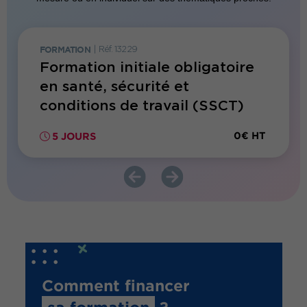
FORMATION
|
Réf. 13229
FORMATI
Formation initiale obligatoire
Forma
ons
en santé, sécurité et
Écono
mbres
conditions de travail (SSCT)
à 50 
pour CSE disposant d’une
0€ HT
5 JOURS
1 JO
CSSCT
Comment financer