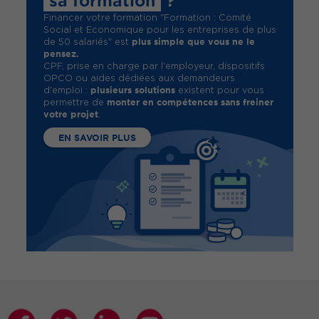
sa formation
?
Financer votre formation "Formation : Comité
Social et Economique pour les entreprises de plus
plus simple que vous ne le
de 50 salariés" est
pensez.
CPF, prise en charge par l'employeur, dispositifs
OPCO ou aides dédiées aux demandeurs
plusieurs solutions
d'emploi :
existent pour vous
monter en compétences sans freiner
permettre de
votre projet
.
EN SAVOIR PLUS