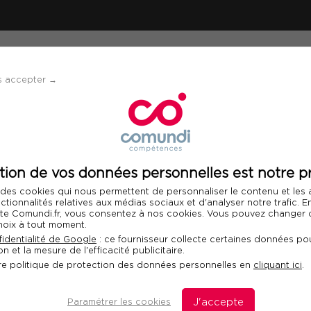
ÉVÈNEMENTS
SOLUTIONS
FINANCEMENT 
s accepter →
 social(e) du travail
tion de vos données personnelles est notre pr
Télécharger le programme
 des cookies qui nous permettent de personnaliser le contenu et les
Int
nctionnalités relatives aux médias sociaux et d'analyser notre trafic. 
 site Comundi.fr, vous consentez à nos cookies. Vous pouvez changer d
hoix à tout moment.
nt(e) social(e) du
identialité de Google
: ce fournisseur collecte certaines données pou
n et la mesure de l'efficacité publicitaire.
re politique de protection des données personnelles en
cliquant ici
.
santé au travail
Paramétrer les cookies
J'accepte
D