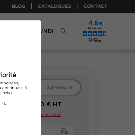
BLOG
CATALOGUES
CONTACT
I CPF
COMUNDI
iorité
 annonces,
er
Intra
Sur-mesure
En continuant à
’avis et
1450
€ HT
r la
À PARTIR DE
Voir nos dates et lieux
emander un devis