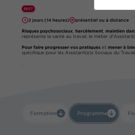
BEST
2 jours (14 heures)
présentiel ou à distance
Risques psychosociaux
harcèlement
maintien dan
,
,
représente la santé au travail, le métier d'Assistant
Pour faire progresser vos pratiques
mener à bie
et
spécifique pour les Assistant(e)s Sociaux du Travail
...
Formation
Programme
Fo