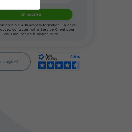
S'inscrire
ion possible 48h avant la formation. En deçà,
ouvez contacter notre
Service Client
pour
vous assurer de la disponibilité.
artager