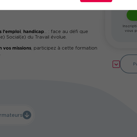
Inscript
vous p
s l'emploi
handicap
,
... : face au défi que
(e) Social(e) du Travail évolue.
n vos missions
, participez à cette formation
.
P
rmateurs