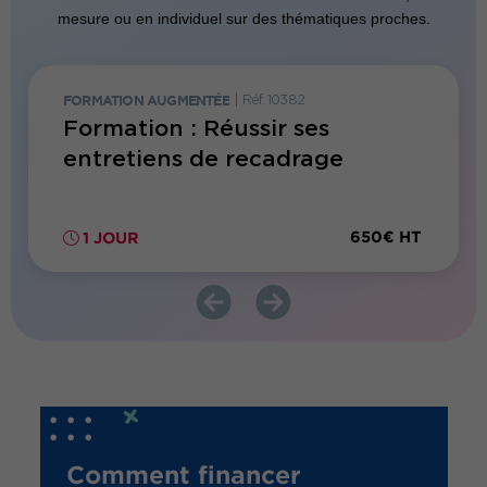
mesure ou en individuel sur des thématiques proches.
FORMATION AUGMENTÉE
|
Réf. 10382
FORMATI
H
Formation : Réussir ses
Form
entretiens de recadrage
colla
hand
300€ HT
650€ HT
1 JOUR
1 JO
Comment financer