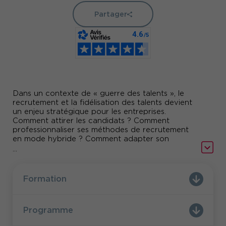
Partager
Dans un contexte de « guerre des talents », le
recrutement et la fidélisation des talents devient
un enjeu stratégique pour les entreprises.
Comment attirer les candidats ? Comment
professionnaliser ses méthodes de recrutement
en mode hybride ? Comment adapter son
processus de sélection au mode hybride tout en
...
restant objectif ? Comment réussir l’onboarding
de ses talents ?
Formation
Cette formation Comundi vous fournira une
démarche et des outils pour définir une stratégie
et un process de recrutement adapté au mode
Programme
hybride et aussi pour mettre en place un
parcours d’intégration attractif pour vos