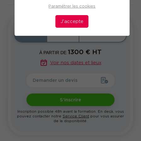
Paramétrer les cookies
J'accepte
Inter
Intra
Sur-mesure
1300
€ HT
À PARTIR DE
Voir nos dates et lieux
Demander un devis
S'inscrire
Inscription possible 48h avant la formation. En deçà, vous
pouvez contacter notre
Service Client
pour vous assurer
de la disponibilité.