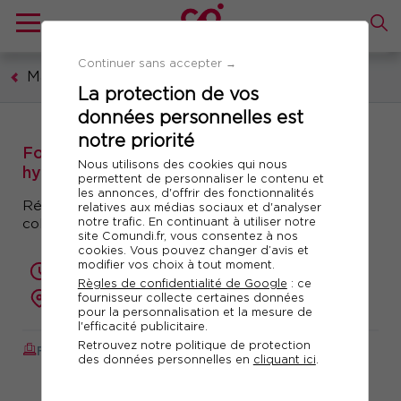
Continuer sans accepter →
Management et leadership
La protection de vos
données personnelles est
notre priorité
Formation : Recruter et intégrer en mode
Nous utilisons des cookies qui nous
hybride
permettent de personnaliser le contenu et
les annonces, d'offrir des fonctionnalités
Réussir le recrutement et l’onboarding de ses
relatives aux médias sociaux et d'analyser
notre trafic. En continuant à utiliser notre
collaborateurs
site Comundi.fr, vous consentez à nos
cookies. Vous pouvez changer d’avis et
modifier vos choix à tout moment.
2 jours (14 heures)
Règles de confidentialité de Google
: ce
fournisseur collecte certaines données
présentiel ou à distance
pour la personnalisation et la mesure de
l'efficacité publicitaire.
Retrouvez notre politique de protection
FORMATION AUGMENTÉE
Réf. 10710
des données personnelles en
cliquant ici
.
Télécharger le programme