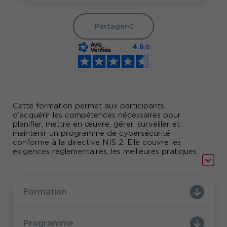
Partager
Cette formation permet aux participants
d’acquérir les compétences nécessaires pour
planifier, mettre en œuvre, gérer, surveiller et
maintenir un programme de cybersécurité
conforme à la directive NIS 2. Elle couvre les
exigences réglementaires, les meilleures pratiques
de gouvernance, la gestion des risques et la
...
réponse aux incidents. À l’issue de la formation,
les participants seront préparés à l’examen de
certification PECB.
Formation
Programme