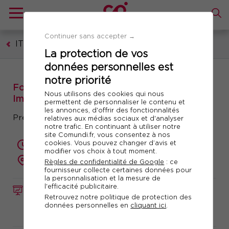
Continuer sans accepter →
IT - Technologies numériques
La protection de vos
données personnelles est
notre priorité
Formation : NIS 2 Directive Lead
Nous utilisons des cookies qui nous
Implementer
permettent de personnaliser le contenu et
les annonces, d'offrir des fonctionnalités
Préparation à la certification
relatives aux médias sociaux et d'analyser
notre trafic. En continuant à utiliser notre
site Comundi.fr, vous consentez à nos
cookies. Vous pouvez changer d’avis et
5 jours (35 heures)
modifier vos choix à tout moment.
présentiel ou à distance
Règles de confidentialité de Google
: ce
fournisseur collecte certaines données pour
la personnalisation et la mesure de
l'efficacité publicitaire.
FORMATION
Réf. 12936
Retrouvez notre politique de protection des
données personnelles en
cliquant ici
.
Télécharger le programme