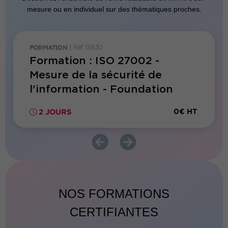
mesure ou en individuel sur des thématiques proches.
FORMATION
|
Réf. 12930
Réf. 12934
05
Formation : ISO 27002 -
Forma
Mesure de la sécurité de
lead
l'information - Foundation
0€ HT
0€ HT
2 JOURS
5 JO
NOS FORMATIONS
CERTIFIANTES