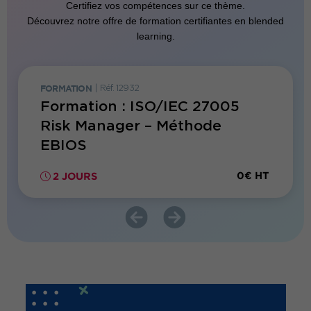
Certifiez vos compétences sur ce thème.
Découvrez notre offre de formation certifiantes en blended
learning.
FORMATION
|
Réf. 12932
FORMATI
1
Formation : ISO/IEC 27005
Forma
Risk Manager – Méthode
Lead 
t
EBIOS
Mana
900€ HT
0€ HT
2 JOURS
5 JO