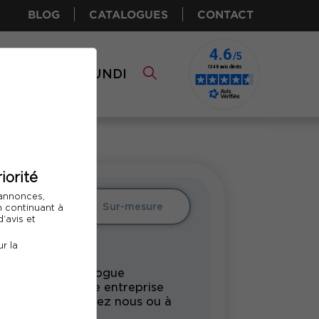
BLOG
CATALOGUES
CONTACT
I CPF
COMUNDI
iorité
 annonces,
Intra
Sur-mesure
En continuant à
’avis et
r la
rmation du catalogue
undi pour votre entreprise
s vos locaux, chez nous ou à
tance.