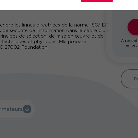
ndre les lignes directrices de la norme ISO/IEC
 de sécurité de l'information dans le cadre d’un
rincipes de sélection, de mise en œuvre et de
À récepti
 techniques et physiques. Elle prépare
en œuv
IEC 27002 Foundation.
P
rmateurs