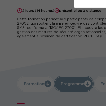
2 jours (14 heures)
présentiel ou à distance
Cette formation permet aux participants de compre
27002, qui soutient la mise en œuvre des contrôles
SMSI conforme à l’ISO/IEC 27001. Elle couvre les p
gestion des mesures de sécurité organisationnelles,
également à l’examen de certification PECB ISO/
Formation
Programme
Fo