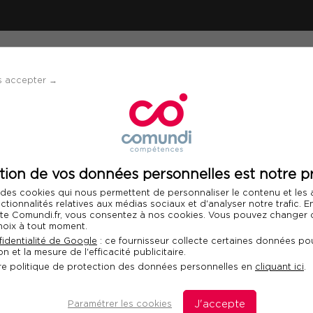
ÉVÈNEMENTS
SOLUTIONS
FINANCEMENT 
s accepter →
2 - Mesure de la sécurité de l'information - Foundation
tion de vos données personnelles est notre pr
Télécharger le programme
 des cookies qui nous permettent de personnaliser le contenu et les
nctionnalités relatives aux médias sociaux et d'analyser notre trafic. 
 site Comundi.fr, vous consentez à nos cookies. Vous pouvez changer d
hoix à tout moment.
002 - Mesure de la
identialité de Google
: ce fournisseur collecte certaines données pou
n et la mesure de l'efficacité publicitaire.
mation - Foundation
Fo
re politique de protection des données personnelles en
cliquant ici
.
Com
dan
 PECB ISO/IEC 27002 Foundation
Paramétrer les cookies
J'accepte
dis