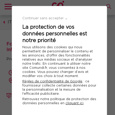
Continuer sans accepter →
IT - Technologies numériques
La protection de vos
données personnelles est
notre priorité
Formation : ISO/IEC 27002 Lead
Nous utilisons des cookies qui nous
Information Security Manager
permettent de personnaliser le contenu et
les annonces, d'offrir des fonctionnalités
Préparation à la certification
relatives aux médias sociaux et d'analyser
notre trafic. En continuant à utiliser notre
site Comundi.fr, vous consentez à nos
cookies. Vous pouvez changer d’avis et
5 jours (35 heures)
modifier vos choix à tout moment.
présentiel ou à distance
Règles de confidentialité de Google
: ce
fournisseur collecte certaines données pour
la personnalisation et la mesure de
l'efficacité publicitaire.
FORMATION
Réf. 12931
Retrouvez notre politique de protection des
données personnelles en
cliquant ici
.
Télécharger le programme