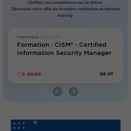
Certifiez vos compétences sur ce thème.
Découvrez notre offre de formation certifiantes en blended
learning.
FORMATION
|
Réf. 12940
FORMATI
1
Formation : CISM® - Certified
Forma
Information Security Manager
Mana
t
900€ HT
0€ HT
5 JOURS
3 JO