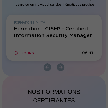
mesure ou en individuel sur des thématiques proches.
FORMATION
|
Réf. 12940
FORMATI
02
Formation : CISM® - Certified
Forma
y
Information Security Manager
Audi
0€ HT
0€ HT
5 JOURS
5 JO
NOS FORMATIONS
CERTIFIANTES