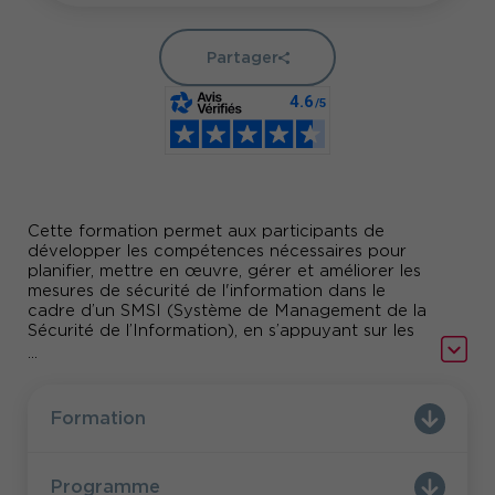
Partager
Cette formation permet aux participants de
développer les compétences nécessaires pour
planifier, mettre en œuvre, gérer et améliorer les
mesures de sécurité de l'information dans le
cadre d’un SMSI (Système de Management de la
Sécurité de l’Information), en s’appuyant sur les
lignes directrices de la norme ISO/IEC 27002. Elle
...
couvre les contrôles de sécurité, leur sélection,
leur mise en œuvre et leur évaluation, tout en
préparant les participants à l’examen de
Formation
certification PECB
Programme